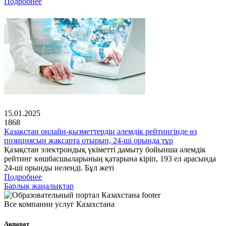
Подробнее
15.01.2025
1868
Қазақстан онлайн-қызметтердің әлемдік рейтингінде өз
позициясын жақсарта отырып, 24-ші орында тұр
Қазақстан электрондық үкіметті дамыту бойынша әлемдік
рейтинг көшбасшыларының қатарына кіріп, 193 ел арасында
24-ші орынды иеленді. Бұл жеті
Подробнее
Барлық жаңалықтар
Все компании услуг Казахстана
Ақпарат