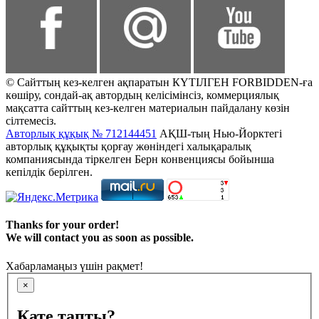
© Сайттың кез-келген ақпаратын КҮТІЛГЕН FORBIDDEN-ға
көшіру, сондай-ақ автордың келісімінсіз, коммерциялық
мақсатта сайттың кез-келген материалын пайдалану көзін
сілтемесіз.
Авторлық құқық № 712144451
АҚШ-тың Нью-Йорктегі
авторлық құқықты қорғау жөніндегі халықаралық
компаниясында тіркелген Берн конвенциясы бойынша
кепілдік берілген.
Thanks for your order!
We will contact you as soon as possible.
Хабарламаңыз үшін рақмет!
×
Қате тапты?