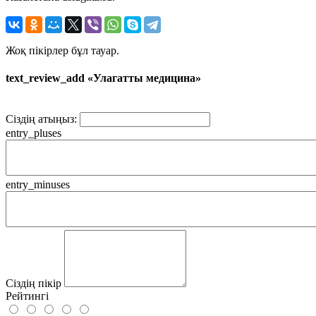
Жоқ пікірлер бұл тауар.
text_review_add «Улагатты медицина»
Сіздің атыңыз:
entry_pluses
entry_minuses
Сіздің пікір
Рейтингі