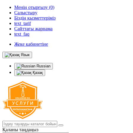
Менің отырғызу (0)
Салыстыру
Біздің қызметтеріміз
text_tarif
Сайттағы жарнама
text_faq
Жеке кабинетіне
Язык
Russian
Қазақ
Қаланы таңдаңыз