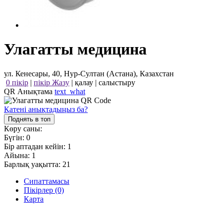
Улагатты медицина
ул. Кенесары, 40, Нур-Султан (Астана), Казахстан
0 пікір
|
пікір Жазу
|
қалау
|
салыстыру
QR Анықтама
text_what
Қатені анықтадыңыз ба?
Поднять в топ
Көру саны:
Бүгін:
0
Бір аптадан кейін:
1
Айына:
1
Барлық уақытта:
21
Сипаттамасы
Пікірлер (0)
Карта