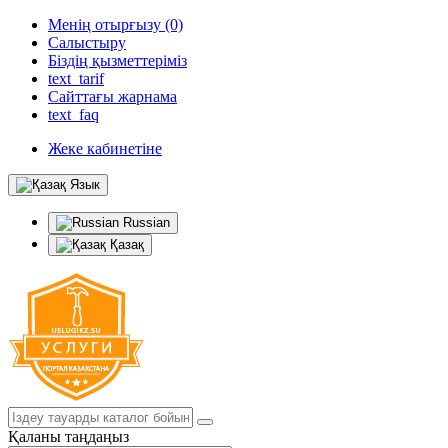
Менің отырғызу (0)
Салыстыру
Біздің қызметтеріміз
text_tarif
Сайттағы жарнама
text_faq
Жеке кабинетіне
Язык
Russian
Қазақ
Қаланы таңдаңыз