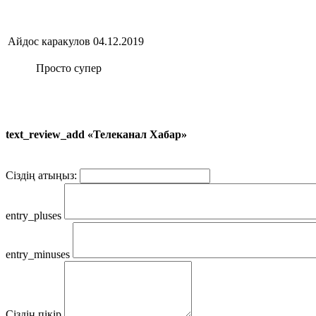
Айдос каракулов
04.12.2019
Просто супер
text_review_add «Телеканал Хабар»
Сіздің атыңыз:
entry_pluses
entry_minuses
Сіздің пікір