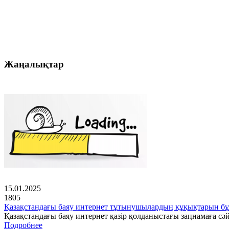
Жаңалықтар
15.01.2025
1805
Қазақстандағы баяу интернет тұтынушылардың құқықтарын бұ
Қазақстандағы баяу интернет қазір қолданыстағы заңнамаға с
Подробнее