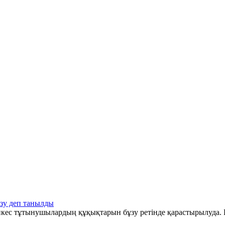
зу деп танылды
әйкес тұтынушылардың құқықтарын бұзу ретінде қарастырылуда. Б