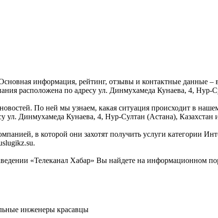
Основная информация, рейтинг, отзывы и контактные данные – 
ания расположена по адресу ул. Динмухамеда Кунаева, 4, Нур-Су
овостей. По ней мы узнаем, какая ситуация происходит в нашем 
у ул. Динмухамеда Кунаева, 4, Нур-Султан (Астана), Казахстан и
омпанией, в которой они захотят получить услуги категории Инте
lugikz.su.
ведении «Телеканал Хабар» Вы найдете на информационном порта
дельные инженеры красавцы