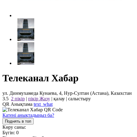
Телеканал Хабар
ул. Динмухамеда Кунаева, 4, Нур-Султан (Астана), Казахстан
3.5
2 пікір
|
пікір Жазу
|
қалау
|
салыстыру
QR Анықтама
text_what
Қатені анықтадыңыз ба?
Поднять в топ
Көру саны:
Бүгін:
0