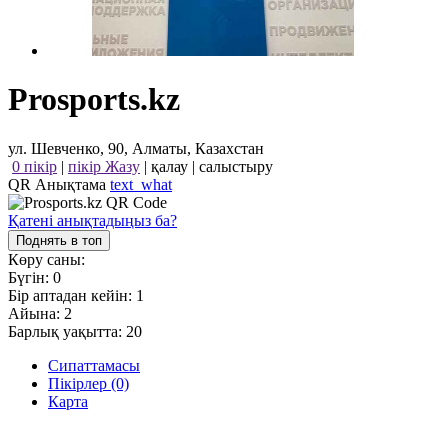
Prosports.kz
ул. Шевченко, 90, Алматы, Казахстан
0 пікір
|
пікір Жазу
|
қалау
|
салыстыру
QR Анықтама
text_what
Қатені анықтадыңыз ба?
Поднять в топ
Көру саны:
Бүгін:
0
Бір аптадан кейін:
1
Айына:
2
Барлық уақытта:
20
Сипаттамасы
Пікірлер (0)
Карта