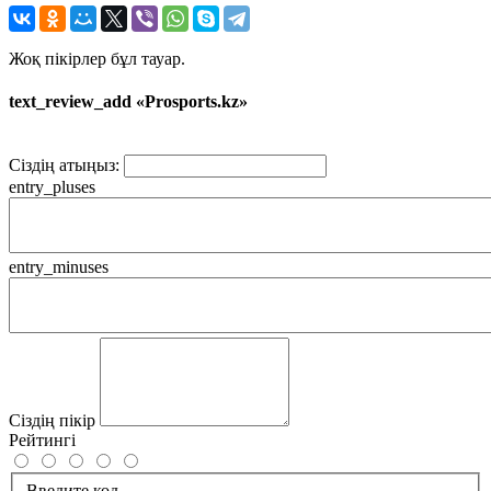
Жоқ пікірлер бұл тауар.
text_review_add «Prosports.kz»
Сіздің атыңыз:
entry_pluses
entry_minuses
Сіздің пікір
Рейтингі
Введите код