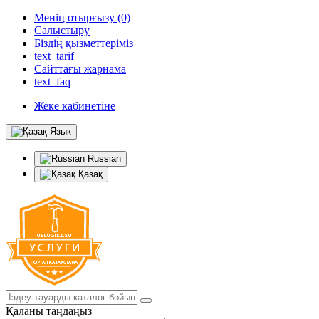
Менің отырғызу (0)
Салыстыру
Біздің қызметтеріміз
text_tarif
Сайттағы жарнама
text_faq
Жеке кабинетіне
Язык
Russian
Қазақ
Қаланы таңдаңыз