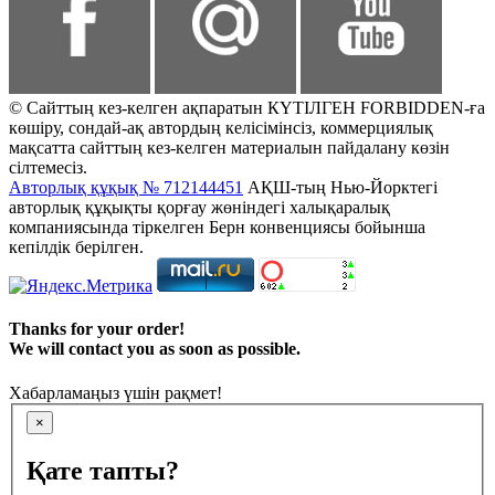
© Сайттың кез-келген ақпаратын КҮТІЛГЕН FORBIDDEN-ға
көшіру, сондай-ақ автордың келісімінсіз, коммерциялық
мақсатта сайттың кез-келген материалын пайдалану көзін
сілтемесіз.
Авторлық құқық № 712144451
АҚШ-тың Нью-Йорктегі
авторлық құқықты қорғау жөніндегі халықаралық
компаниясында тіркелген Берн конвенциясы бойынша
кепілдік берілген.
Thanks for your order!
We will contact you as soon as possible.
Хабарламаңыз үшін рақмет!
×
Қате тапты?