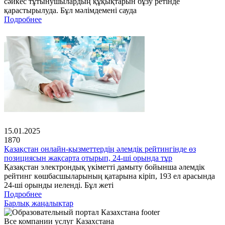
сәйкес тұтынушылардың құқықтарын бұзу ретінде
қарастырылуда. Бұл мәлімдемені сауда
Подробнее
15.01.2025
1870
Қазақстан онлайн-қызметтердің әлемдік рейтингінде өз
позициясын жақсарта отырып, 24-ші орында тұр
Қазақстан электрондық үкіметті дамыту бойынша әлемдік
рейтинг көшбасшыларының қатарына кіріп, 193 ел арасында
24-ші орынды иеленді. Бұл жеті
Подробнее
Барлық жаңалықтар
Все компании услуг Казахстана