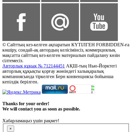
© Сайттың кез-келген ақпаратын КҮТІЛГЕН FORBIDDEN-ға
көшіру, сондай-ақ автордың келісімінсіз, коммерциялық
мақсатта сайттың кез-келген материалын пайдалану көзін
сілтемесіз.
Авторлық құқық № 712144451
АҚШ-тың Нью-Йорктегі
авторлық құқықты қорғау жөніндегі халықаралық
компаниясында тіркелген Берн конвенциясы бойынша
кепілдік берілген.
Thanks for your order!
We will contact you as soon as possible.
Хабарламаңыз үшін рақмет!
×