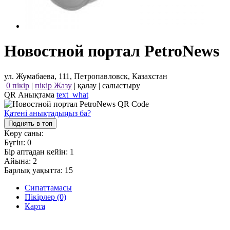
Новостной портал PetroNews
ул. Жумабаева, 111, Петропавловск, Казахстан
0 пікір
|
пікір Жазу
|
қалау
|
салыстыру
QR Анықтама
text_what
Қатені анықтадыңыз ба?
Поднять в топ
Көру саны:
Бүгін:
0
Бір аптадан кейін:
1
Айына:
2
Барлық уақытта:
15
Сипаттамасы
Пікірлер (0)
Карта