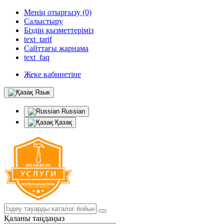
Менің отырғызу (0)
Салыстыру
Біздің қызметтеріміз
text_tarif
Сайттағы жарнама
text_faq
Жеке кабинетіне
Язык
Russian
Қазақ
Қаланы таңдаңыз