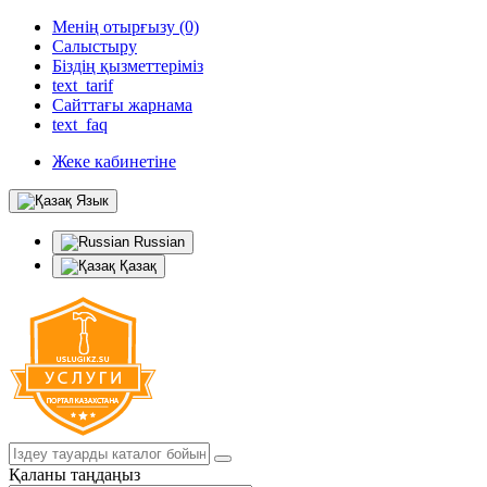
Менің отырғызу (0)
Салыстыру
Біздің қызметтеріміз
text_tarif
Сайттағы жарнама
text_faq
Жеке кабинетіне
Язык
Russian
Қазақ
Қаланы таңдаңыз