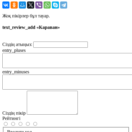
Жоқ пікірлер бұл тауар.
text_review_add «Караван»
Сіздің атыңыз:
entry_pluses
entry_minuses
Сіздің пікір
Рейтингі
Введите код