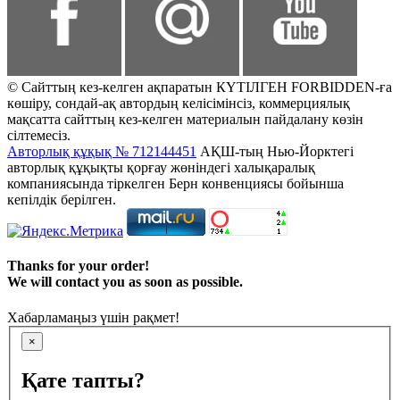
© Сайттың кез-келген ақпаратын КҮТІЛГЕН FORBIDDEN-ға
көшіру, сондай-ақ автордың келісімінсіз, коммерциялық
мақсатта сайттың кез-келген материалын пайдалану көзін
сілтемесіз.
Авторлық құқық № 712144451
АҚШ-тың Нью-Йорктегі
авторлық құқықты қорғау жөніндегі халықаралық
компаниясында тіркелген Берн конвенциясы бойынша
кепілдік берілген.
Thanks for your order!
We will contact you as soon as possible.
Хабарламаңыз үшін рақмет!
×
Қате тапты?