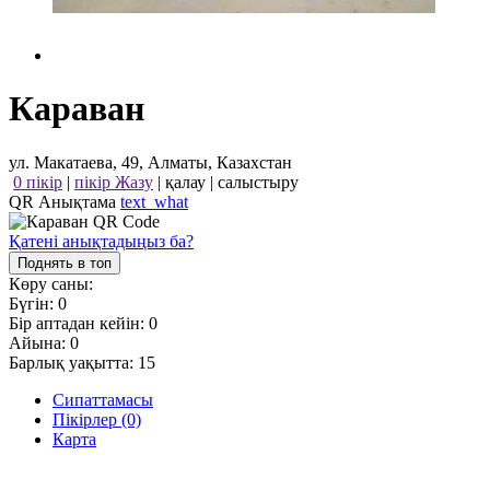
Караван
ул. Макатаева, 49, Алматы, Казахстан
0 пікір
|
пікір Жазу
|
қалау
|
салыстыру
QR Анықтама
text_what
Қатені анықтадыңыз ба?
Поднять в топ
Көру саны:
Бүгін:
0
Бір аптадан кейін:
0
Айына:
0
Барлық уақытта:
15
Сипаттамасы
Пікірлер (0)
Карта