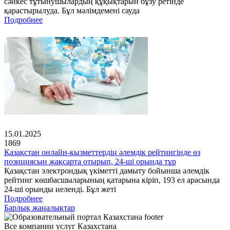
сәйкес тұтынушылардың құқықтарын бұзу ретінде
қарастырылуда. Бұл мәлімдемені сауда
Подробнее
15.01.2025
1869
Қазақстан онлайн-қызметтердің әлемдік рейтингінде өз
позициясын жақсарта отырып, 24-ші орында тұр
Қазақстан электрондық үкіметті дамыту бойынша әлемдік
рейтинг көшбасшыларының қатарына кіріп, 193 ел арасында
24-ші орынды иеленді. Бұл жеті
Подробнее
Барлық жаңалықтар
Все компании услуг Казахстана