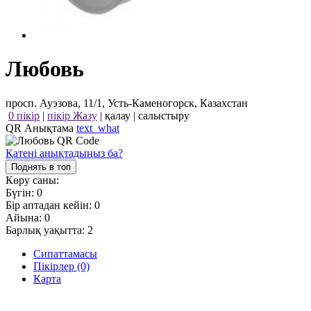
Любовь
просп. Ауэзова, 11/1, Усть-Каменогорск, Казахстан
0 пікір
|
пікір Жазу
|
қалау
|
салыстыру
QR Анықтама
text_what
Қатені анықтадыңыз ба?
Поднять в топ
Көру саны:
Бүгін:
0
Бір аптадан кейін:
0
Айына:
0
Барлық уақытта:
2
Сипаттамасы
Пікірлер (0)
Карта