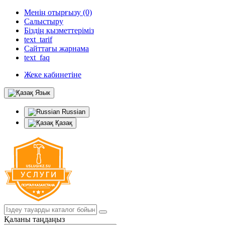
Менің отырғызу (0)
Салыстыру
Біздің қызметтеріміз
text_tarif
Сайттағы жарнама
text_faq
Жеке кабинетіне
Язык
Russian
Қазақ
Қаланы таңдаңыз