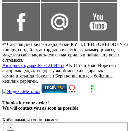
© Сайттың кез-келген ақпаратын КҮТІЛГЕН FORBIDDEN-ға
көшіру, сондай-ақ автордың келісімінсіз, коммерциялық
мақсатта сайттың кез-келген материалын пайдалану көзін
сілтемесіз.
Авторлық құқық № 712144451
АҚШ-тың Нью-Йорктегі
авторлық құқықты қорғау жөніндегі халықаралық
компаниясында тіркелген Берн конвенциясы бойынша
кепілдік берілген.
Thanks for your order!
We will contact you as soon as possible.
Хабарламаңыз үшін рақмет!
×