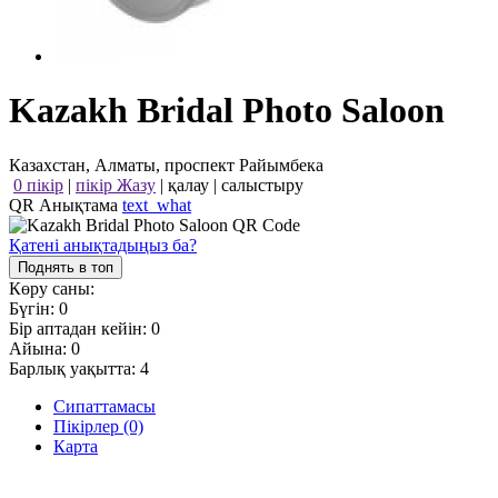
Kazakh Bridal Photo Saloon
Казахстан, Алматы, проспект Райымбека
0 пікір
|
пікір Жазу
|
қалау
|
салыстыру
QR Анықтама
text_what
Қатені анықтадыңыз ба?
Поднять в топ
Көру саны:
Бүгін:
0
Бір аптадан кейін:
0
Айына:
0
Барлық уақытта:
4
Сипаттамасы
Пікірлер (0)
Карта