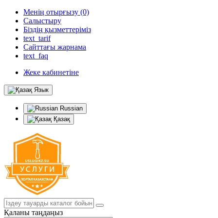
Менің отырғызу (0)
Салыстыру
Біздің қызметтеріміз
text_tarif
Сайттағы жарнама
text_faq
Жеке кабинетіне
Язык
Russian
Қазақ
Қаланы таңдаңыз