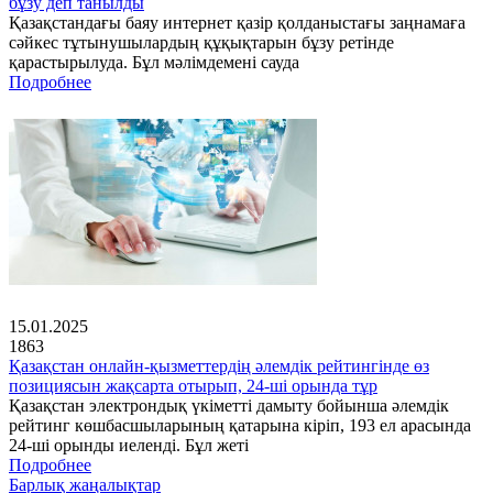
бұзу деп танылды
Қазақстандағы баяу интернет қазір қолданыстағы заңнамаға
сәйкес тұтынушылардың құқықтарын бұзу ретінде
қарастырылуда. Бұл мәлімдемені сауда
Подробнее
15.01.2025
1863
Қазақстан онлайн-қызметтердің әлемдік рейтингінде өз
позициясын жақсарта отырып, 24-ші орында тұр
Қазақстан электрондық үкіметті дамыту бойынша әлемдік
рейтинг көшбасшыларының қатарына кіріп, 193 ел арасында
24-ші орынды иеленді. Бұл жеті
Подробнее
Барлық жаңалықтар