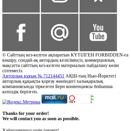
© Сайттың кез-келген ақпаратын КҮТІЛГЕН FORBIDDEN-ға
көшіру, сондай-ақ автордың келісімінсіз, коммерциялық
мақсатта сайттың кез-келген материалын пайдалану көзін
сілтемесіз.
Авторлық құқық № 712144451
АҚШ-тың Нью-Йорктегі
авторлық құқықты қорғау жөніндегі халықаралық
компаниясында тіркелген Берн конвенциясы бойынша
кепілдік берілген.
Thanks for your order!
We will contact you as soon as possible.
Хабарламаңыз үшін рақмет!