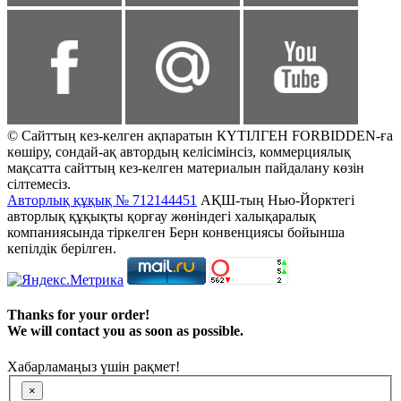
© Сайттың кез-келген ақпаратын КҮТІЛГЕН FORBIDDEN-ға
көшіру, сондай-ақ автордың келісімінсіз, коммерциялық
мақсатта сайттың кез-келген материалын пайдалану көзін
сілтемесіз.
Авторлық құқық № 712144451
АҚШ-тың Нью-Йорктегі
авторлық құқықты қорғау жөніндегі халықаралық
компаниясында тіркелген Берн конвенциясы бойынша
кепілдік берілген.
Thanks for your order!
We will contact you as soon as possible.
Хабарламаңыз үшін рақмет!
×