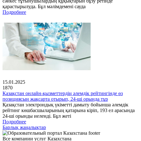
сәйкес тұтынушылардың құқықтарын бұзу ретінде
қарастырылуда. Бұл мәлімдемені сауда
Подробнее
15.01.2025
1870
Қазақстан онлайн-қызметтердің әлемдік рейтингінде өз
позициясын жақсарта отырып, 24-ші орында тұр
Қазақстан электрондық үкіметті дамыту бойынша әлемдік
рейтинг көшбасшыларының қатарына кіріп, 193 ел арасында
24-ші орынды иеленді. Бұл жеті
Подробнее
Барлық жаңалықтар
Все компании услуг Казахстана