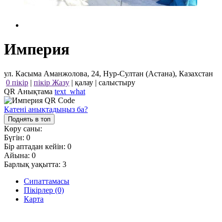
Империя
ул. Касыма Аманжолова, 24, Нур-Султан (Астана), Казахстан
0 пікір
|
пікір Жазу
|
қалау
|
салыстыру
QR Анықтама
text_what
Қатені анықтадыңыз ба?
Поднять в топ
Көру саны:
Бүгін:
0
Бір аптадан кейін:
0
Айына:
0
Барлық уақытта:
3
Сипаттамасы
Пікірлер (0)
Карта