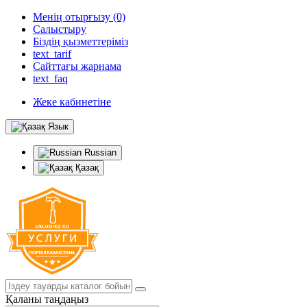
Менің отырғызу (0)
Салыстыру
Біздің қызметтеріміз
text_tarif
Сайттағы жарнама
text_faq
Жеке кабинетіне
Язык
Russian
Қазақ
Қаланы таңдаңыз