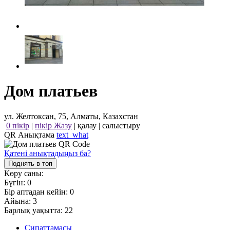
Дом платьев
ул. Желтоксан, 75, Алматы, Казахстан
0 пікір
|
пікір Жазу
|
қалау
|
салыстыру
QR Анықтама
text_what
Қатені анықтадыңыз ба?
Поднять в топ
Көру саны:
Бүгін:
0
Бір аптадан кейін:
0
Айына:
3
Барлық уақытта:
22
Сипаттамасы