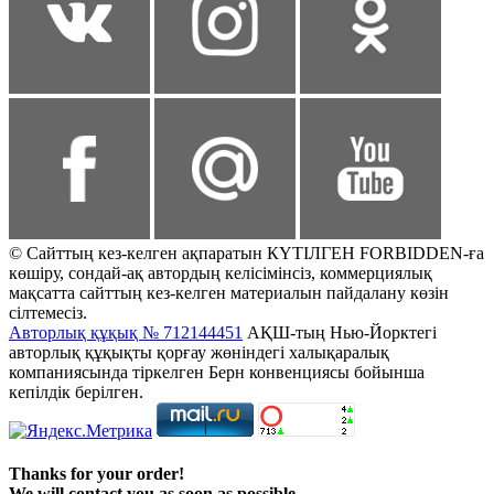
© Сайттың кез-келген ақпаратын КҮТІЛГЕН FORBIDDEN-ға
көшіру, сондай-ақ автордың келісімінсіз, коммерциялық
мақсатта сайттың кез-келген материалын пайдалану көзін
сілтемесіз.
Авторлық құқық № 712144451
АҚШ-тың Нью-Йорктегі
авторлық құқықты қорғау жөніндегі халықаралық
компаниясында тіркелген Берн конвенциясы бойынша
кепілдік берілген.
Thanks for your order!
We will contact you as soon as possible.