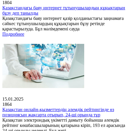
1804
Қазақстандағы баяу интернет тұтынушылардың құқықтарын
бұзу деп танылды
Қазақстандағы баяу интернет қазір қолданыстағы заңнамаға
сәйкес тұтынушылардың құқықтарын бұзу ретінде
қарастырылуда. Бұл мәлімдемені сауда
Подробнее
15.01.2025
1864
Қазақстан онлайн-қызметтердің әлемдік рейтингінде өз
позициясын жақсарта отырып, 24-ші орында тұр
Қазақстан электрондық үкіметті дамыту бойынша әлемдік
рейтинг көшбасшыларының қатарына кіріп, 193 ел арасында
24-ші орынды иеленді. Бұл жеті