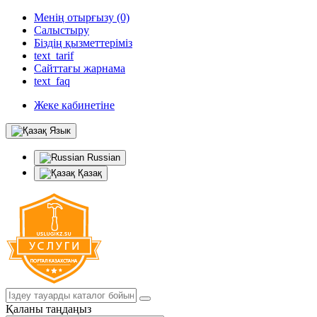
Менің отырғызу (0)
Салыстыру
Біздің қызметтеріміз
text_tarif
Сайттағы жарнама
text_faq
Жеке кабинетіне
Язык
Russian
Қазақ
Қаланы таңдаңыз