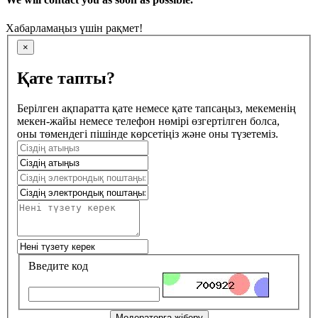
Хабарламаңыз үшін рақмет!
×
Қате тапты?
Берілген ақпаратта қате немесе қате тапсаңыз, мекеменің
мекен-жайы немесе телефон нөмірі өзгертілген болса,
оны төмендегі пішінде көрсетіңіз және оны түзетеміз.
Введите код
Модераторға жіберу