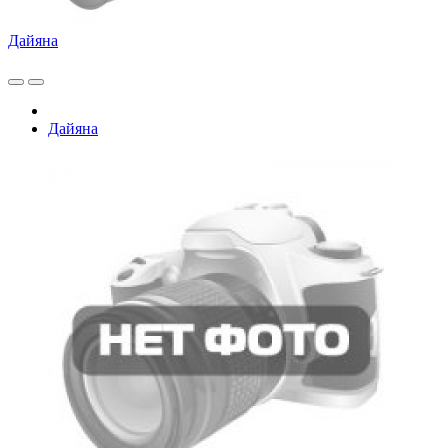
Дайяна
Дайяна