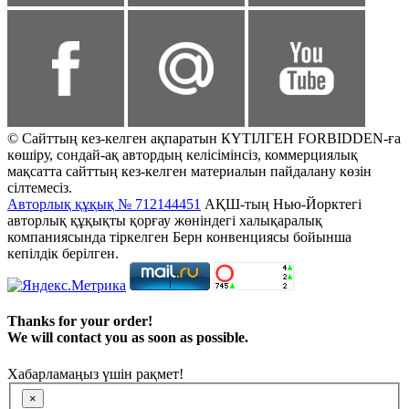
© Сайттың кез-келген ақпаратын КҮТІЛГЕН FORBIDDEN-ға
көшіру, сондай-ақ автордың келісімінсіз, коммерциялық
мақсатта сайттың кез-келген материалын пайдалану көзін
сілтемесіз.
Авторлық құқық № 712144451
АҚШ-тың Нью-Йорктегі
авторлық құқықты қорғау жөніндегі халықаралық
компаниясында тіркелген Берн конвенциясы бойынша
кепілдік берілген.
Thanks for your order!
We will contact you as soon as possible.
Хабарламаңыз үшін рақмет!
×