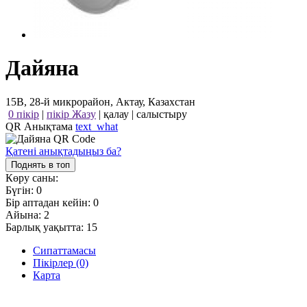
Дайяна
15В, 28-й микрорайон, Актау, Казахстан
0 пікір
|
пікір Жазу
|
қалау
|
салыстыру
QR Анықтама
text_what
Қатені анықтадыңыз ба?
Поднять в топ
Көру саны:
Бүгін:
0
Бір аптадан кейін:
0
Айына:
2
Барлық уақытта:
15
Сипаттамасы
Пікірлер (0)
Карта