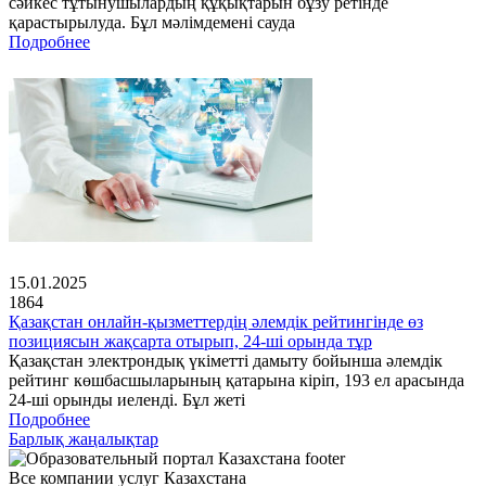
сәйкес тұтынушылардың құқықтарын бұзу ретінде
қарастырылуда. Бұл мәлімдемені сауда
Подробнее
15.01.2025
1864
Қазақстан онлайн-қызметтердің әлемдік рейтингінде өз
позициясын жақсарта отырып, 24-ші орында тұр
Қазақстан электрондық үкіметті дамыту бойынша әлемдік
рейтинг көшбасшыларының қатарына кіріп, 193 ел арасында
24-ші орынды иеленді. Бұл жеті
Подробнее
Барлық жаңалықтар
Все компании услуг Казахстана