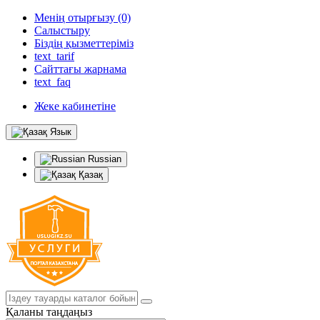
Менің отырғызу (0)
Салыстыру
Біздің қызметтеріміз
text_tarif
Сайттағы жарнама
text_faq
Жеке кабинетіне
Язык
Russian
Қазақ
Қаланы таңдаңыз