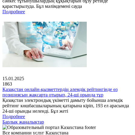
сәйкес тұтынушылардың құқықтарын бұзу ретінде
қарастырылуда. Бұл мәлімдемені сауда
Подробнее
15.01.2025
1863
Қазақстан онлайн-қызметтердің әлемдік рейтингінде өз
позициясын жақсарта отырып, 24-ші орында тұр
Қазақстан электрондық үкіметті дамыту бойынша әлемдік
рейтинг көшбасшыларының қатарына кіріп, 193 ел арасында
24-ші орынды иеленді. Бұл жеті
Подробнее
Барлық жаңалықтар
Все компании услуг Казахстана