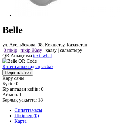
Belle
ул. Ауельбекова, 98, Кокшетау, Казахстан
0 пікір
|
пікір Жазу
|
қалау
|
салыстыру
QR Анықтама
text_what
Қатені анықтадыңыз ба?
Поднять в топ
Көру саны:
Бүгін:
0
Бір аптадан кейін:
0
Айына:
1
Барлық уақытта:
18
Сипаттамасы
Пікірлер (0)
Карта