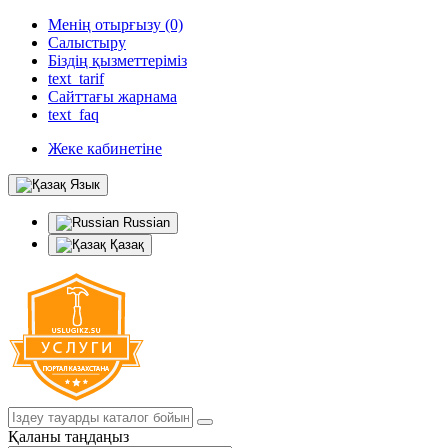
Менің отырғызу (0)
Салыстыру
Біздің қызметтеріміз
text_tarif
Сайттағы жарнама
text_faq
Жеке кабинетіне
Язык
Russian
Қазақ
Қаланы таңдаңыз