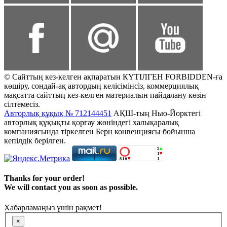
© Сайттың кез-келген ақпаратын КҮТІЛГЕН FORBIDDEN-ға
көшіру, сондай-ақ автордың келісімінсіз, коммерциялық
мақсатта сайттың кез-келген материалын пайдалану көзін
сілтемесіз.
Авторлық құқық № 712144451
АҚШ-тың Нью-Йорктегі
авторлық құқықты қорғау жөніндегі халықаралық
компаниясында тіркелген Берн конвенциясы бойынша
кепілдік берілген.
Thanks for your order!
We will contact you as soon as possible.
Хабарламаңыз үшін рақмет!
×