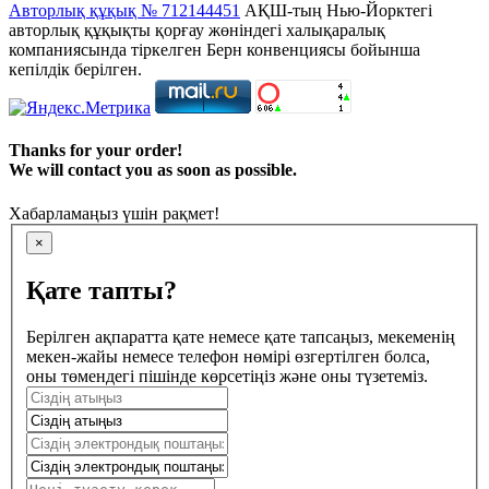
Авторлық құқық № 712144451
АҚШ-тың Нью-Йорктегі
авторлық құқықты қорғау жөніндегі халықаралық
компаниясында тіркелген Берн конвенциясы бойынша
кепілдік берілген.
Thanks for your order!
We will contact you as soon as possible.
Хабарламаңыз үшін рақмет!
×
Қате тапты?
Берілген ақпаратта қате немесе қате тапсаңыз, мекеменің
мекен-жайы немесе телефон нөмірі өзгертілген болса,
оны төмендегі пішінде көрсетіңіз және оны түзетеміз.