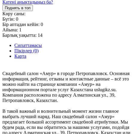
Қатені анықтадыңыз ба?
Поднять в топ
Көру саны:
Бүгін:
0
Бір аптадан кейін:
0
Айына:
1
Барлық уақытта:
14
Сипаттамасы
Пікірлер (0)
Карта
Свадебный салон «Амур» в городе Петропавловск. Основная
информация, рейтинг, отзывы и контактные данные – всё это
можно найти на странице компании «Амур» на
информационном портале услуг Казахстана uslugikz.su.
Компания расположена по адресу Алматинская ул., 39,
Петропавловск, Казахстан.
В такой важный и волнительный момент жизни главное
выбрать лучший наряд. Наш свадебный салон «Амур»
предлагает большой ассортимент свадебной атрибутики. Мы
будем рада, если вы обратитесь за нашими услугами, подойдя
по адресу Алматинская ул., 39, Петропавловск, Казахстан или