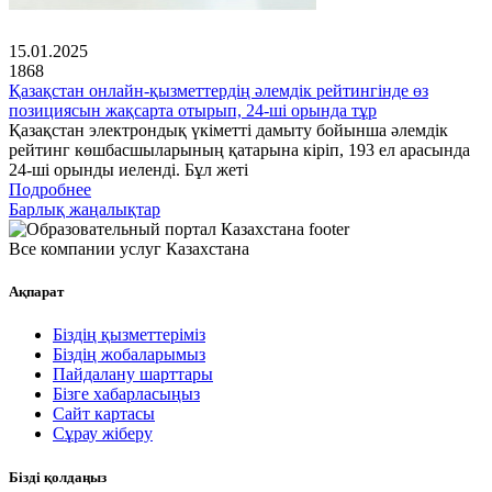
15.01.2025
1868
Қазақстан онлайн-қызметтердің әлемдік рейтингінде өз
позициясын жақсарта отырып, 24-ші орында тұр
Қазақстан электрондық үкіметті дамыту бойынша әлемдік
рейтинг көшбасшыларының қатарына кіріп, 193 ел арасында
24-ші орынды иеленді. Бұл жеті
Подробнее
Барлық жаңалықтар
Все компании услуг Казахстана
Ақпарат
Біздің қызметтеріміз
Біздің жобаларымыз
Пайдалану шарттары
Бізге хабарласыңыз
Сайт картасы
Сұрау жіберу
Бізді қолдаңыз