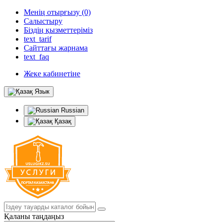
Менің отырғызу (0)
Салыстыру
Біздің қызметтеріміз
text_tarif
Сайттағы жарнама
text_faq
Жеке кабинетіне
Язык
Russian
Қазақ
Қаланы таңдаңыз