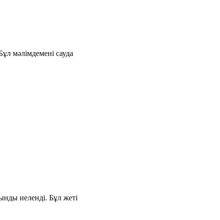
ұл мәлімдемені сауда
ынды иеленді. Бұл жеті