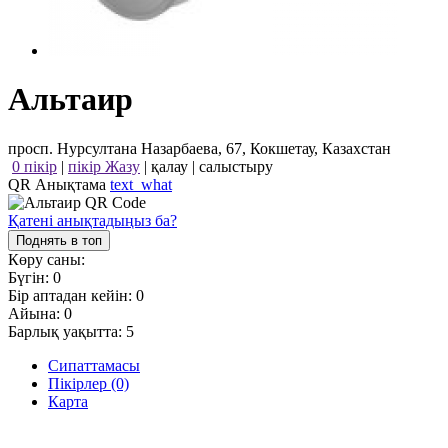
Альтаир
просп. Нурсултана Назарбаева, 67, Кокшетау, Казахстан
0 пікір
|
пікір Жазу
|
қалау
|
салыстыру
QR Анықтама
text_what
Қатені анықтадыңыз ба?
Поднять в топ
Көру саны:
Бүгін:
0
Бір аптадан кейін:
0
Айына:
0
Барлық уақытта:
5
Сипаттамасы
Пікірлер (0)
Карта