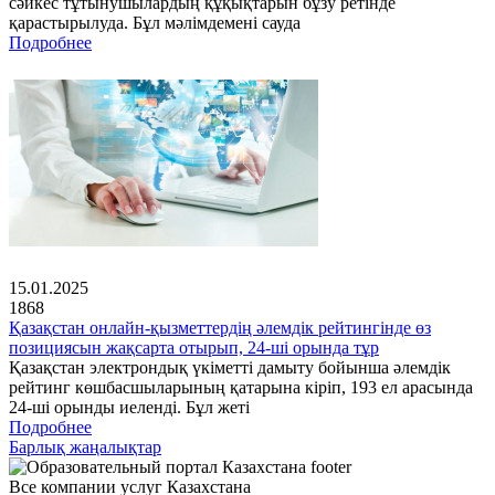
сәйкес тұтынушылардың құқықтарын бұзу ретінде
қарастырылуда. Бұл мәлімдемені сауда
Подробнее
15.01.2025
1868
Қазақстан онлайн-қызметтердің әлемдік рейтингінде өз
позициясын жақсарта отырып, 24-ші орында тұр
Қазақстан электрондық үкіметті дамыту бойынша әлемдік
рейтинг көшбасшыларының қатарына кіріп, 193 ел арасында
24-ші орынды иеленді. Бұл жеті
Подробнее
Барлық жаңалықтар
Все компании услуг Казахстана