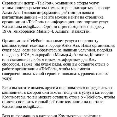
Сервисный центр «TelePort», компания в сферы услуг,
занимающееся ремонтом компьютеров, находиться в городе
Алма-Ата. Главная информация, рейтинг, отзывы и
контактные данные – всё это можно найти на страничке
организации «TelePort» на информационном портале услуг
Казахстана uslugikz.su. Организация находится по адресу
197А, микрорайон Мамыр-4, Алматы, Казахстан.
Организация «TelePort» оказывает услуги по ремонту
компьютерной техники в городе Алма-Ата. Наша организация
будет рада, если вы обратитесь за нашими услугами, подойдя
по адресу 197А, микрорайон Мамыр-4, Алматы, Казахстан
или связавшись любым иным, комфортным для Вас,
способом. Также, мы будем рады, если вы оставите отзыв о
работе организации «TelePort», чтобы мы смогли
совершенствовать свой сервис и повышать уровень наших
услуг.
Если вы хотите помочь другим пользователям определиться с
компанией, в которой они захотят получить услуги категории
Компьютеры, то вы можете оставить отзыв о «TelePort», чтобы
помочь составить точный рейтинг компании на портале
Казахстана uslugikz.su.
Всю информацию в категории Компьютеры, рейтинг и