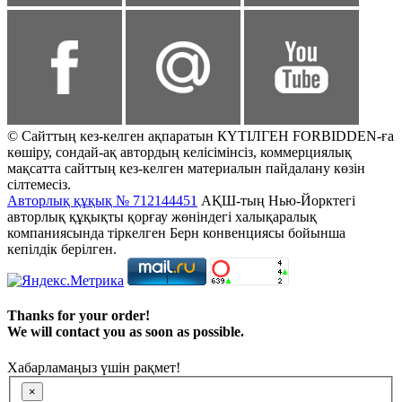
© Сайттың кез-келген ақпаратын КҮТІЛГЕН FORBIDDEN-ға
көшіру, сондай-ақ автордың келісімінсіз, коммерциялық
мақсатта сайттың кез-келген материалын пайдалану көзін
сілтемесіз.
Авторлық құқық № 712144451
АҚШ-тың Нью-Йорктегі
авторлық құқықты қорғау жөніндегі халықаралық
компаниясында тіркелген Берн конвенциясы бойынша
кепілдік берілген.
Thanks for your order!
We will contact you as soon as possible.
Хабарламаңыз үшін рақмет!
×