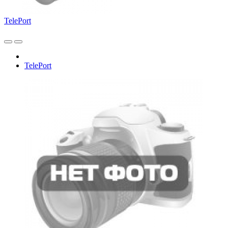
TelePort
TelePort