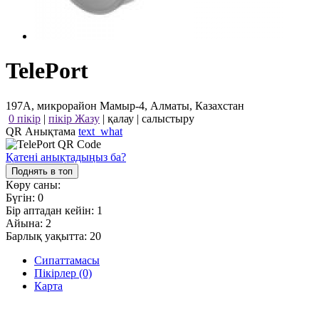
TelePort
197А, микрорайон Мамыр-4, Алматы, Казахстан
0 пікір
|
пікір Жазу
|
қалау
|
салыстыру
QR Анықтама
text_what
Қатені анықтадыңыз ба?
Поднять в топ
Көру саны:
Бүгін:
0
Бір аптадан кейін:
1
Айына:
2
Барлық уақытта:
20
Сипаттамасы
Пікірлер (0)
Карта