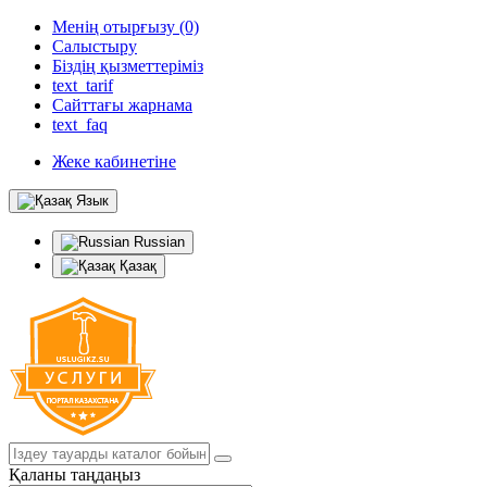
Менің отырғызу (0)
Салыстыру
Біздің қызметтеріміз
text_tarif
Сайттағы жарнама
text_faq
Жеке кабинетіне
Язык
Russian
Қазақ
Қаланы таңдаңыз