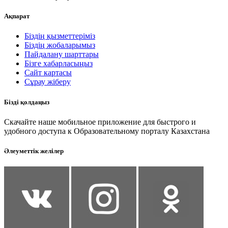
Ақпарат
Біздің қызметтеріміз
Біздің жобаларымыз
Пайдалану шарттары
Бізге хабарласыңыз
Сайт картасы
Сұрау жіберу
Бізді қолдаңыз
Скачайте наше мобильное приложение для быстрого и
удобного доступа к Образовательному порталу Казахстана
Әлеуметтік желілер