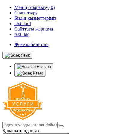
Менің отырғызу (0)
Салыстыру
Біздің қызметтеріміз
text_tarif
Сайттағы жарнама
text_faq
Жеке кабинетіне
Язык
Russian
Қазақ
Қаланы таңдаңыз