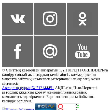
© Сайттың кез-келген ақпаратын КҮТІЛГЕН FORBIDDEN-ға
көшіру, сондай-ақ автордың келісімінсіз, коммерциялық
мақсатта сайттың кез-келген материалын пайдалану көзін
сілтемесіз.
Авторлық құқық № 712144451
АҚШ-тың Нью-Йорктегі
авторлық құқықты қорғау жөніндегі халықаралық
компаниясында тіркелген Берн конвенциясы бойынша
кепілдік берілген.