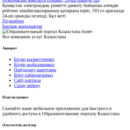
позициясын жақсарта отырып, 24-ші орында тұр
Қазақстан электрондық үкіметті дамыту бойынша әлемдік
рейтинг көшбасшыларының қатарына кіріп, 193 ел арасында
24-ші орынды иеленді. Бұл жеті
Подробнее
Барлық жаңалықтар
Все компании услуг Казахстана
Ақпарат
Біздің қызметтеріміз
Біздің жобаларымыз
Пайдалану шарттары
Бізге хабарласыңыз
Сайт картасы
Сұрау жіберу
Бізді қолдаңыз
Скачайте наше мобильное приложение для быстрого и
удобного доступа к Образовательному порталу Казахстана
Әлеуметтік желілер