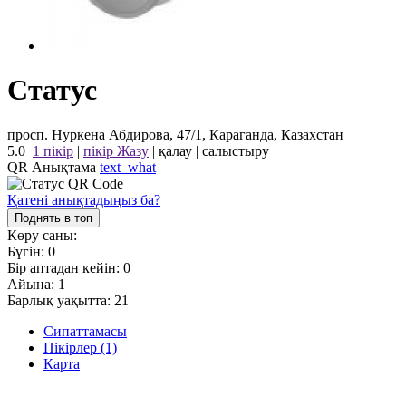
Статус
просп. Нуркена Абдирова, 47/1, Караганда, Казахстан
5.0
1 пікір
|
пікір Жазу
|
қалау
|
салыстыру
QR Анықтама
text_what
Қатені анықтадыңыз ба?
Поднять в топ
Көру саны:
Бүгін:
0
Бір аптадан кейін:
0
Айына:
1
Барлық уақытта:
21
Сипаттамасы
Пікірлер (1)
Карта