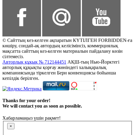
© Сайттың кез-келген ақпаратын КҮТІЛГЕН FORBIDDEN-ға
көшіру, сондай-ақ автордың келісімінсіз, коммерциялық
мақсатта сайттың кез-келген материалын пайдалану көзін
сілтемесіз.
Авторлық құқық № 712144451
АҚШ-тың Нью-Йорктегі
авторлық құқықты қорғау жөніндегі халықаралық
компаниясында тіркелген Берн конвенциясы бойынша
кепілдік берілген.
Thanks for your order!
We will contact you as soon as possible.
Хабарламаңыз үшін рақмет!
×