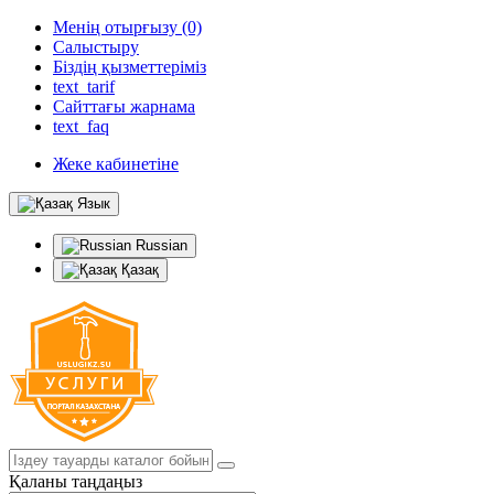
Менің отырғызу (0)
Салыстыру
Біздің қызметтеріміз
text_tarif
Сайттағы жарнама
text_faq
Жеке кабинетіне
Язык
Russian
Қазақ
Қаланы таңдаңыз