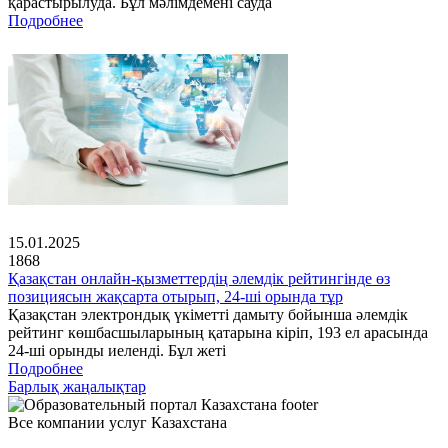
қарастырылуда. Бұл мәлімдемені сауда
Подробнее
15.01.2025
1868
Қазақстан онлайн-қызметтердің әлемдік рейтингінде өз
позициясын жақсарта отырып, 24-ші орында тұр
Қазақстан электрондық үкіметті дамыту бойынша әлемдік
рейтинг көшбасшыларының қатарына кіріп, 193 ел арасында
24-ші орынды иеленді. Бұл жеті
Подробнее
Барлық жаңалықтар
Все компании услуг Казахстана