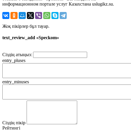
информационном портале услуг Казахстана uslugikz.su.
Жоқ пікірлер бұл тауар.
text_review_add «Speckom»
Сіздің атыңыз:
entry_pluses
entry_minuses
Сіздің пікір
Рейтингі