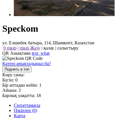
Speckom
ул. Елшибек батыра, 114, Шымкент, Казахстан
0 пікір
|
пікір Жазу
|
қалау
|
салыстыру
QR Анықтама
text_what
Қатені анықтадыңыз ба?
Поднять в топ
Көру саны:
Бүгін:
0
Бір аптадан кейін:
1
Айына:
3
Барлық уақытта:
18
Сипаттамасы
Пікірлер (0)
Карта