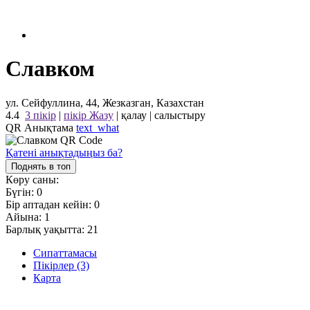
Славком
ул. Сейфуллина, 44, Жезказган, Казахстан
4.4
3 пікір
|
пікір Жазу
|
қалау
|
салыстыру
QR Анықтама
text_what
Қатені анықтадыңыз ба?
Поднять в топ
Көру саны:
Бүгін:
0
Бір аптадан кейін:
0
Айына:
1
Барлық уақытта:
21
Сипаттамасы
Пікірлер (3)
Карта