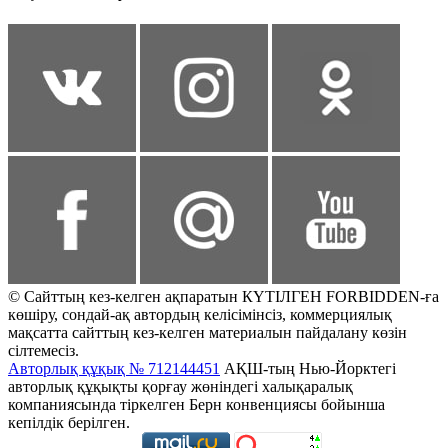
© Сайттың кез-келген ақпаратын КҮТІЛГЕН FORBIDDEN-ға
көшіру, сондай-ақ автордың келісімінсіз, коммерциялық
мақсатта сайттың кез-келген материалын пайдалану көзін
сілтемесіз.
Авторлық құқық № 712144451
АҚШ-тың Нью-Йорктегі
авторлық құқықты қорғау жөніндегі халықаралық
компаниясында тіркелген Берн конвенциясы бойынша
кепілдік берілген.