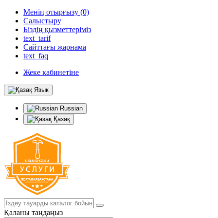
Менің отырғызу (0)
Салыстыру
Біздің қызметтеріміз
text_tarif
Сайттағы жарнама
text_faq
Жеке кабинетіне
Язык
Russian
Қазақ
Қаланы таңдаңыз