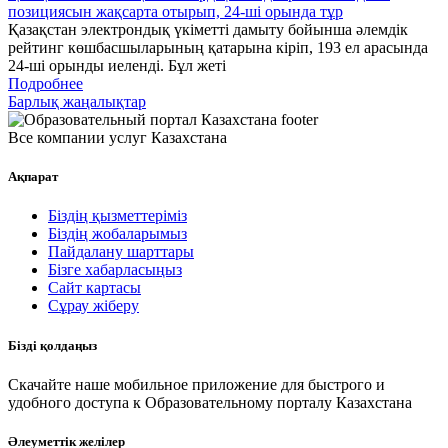
позициясын жақсарта отырып, 24-ші орында тұр
Қазақстан электрондық үкіметті дамыту бойынша әлемдік
рейтинг көшбасшыларының қатарына кіріп, 193 ел арасында
24-ші орынды иеленді. Бұл жеті
Подробнее
Барлық жаңалықтар
Все компании услуг Казахстана
Ақпарат
Біздің қызметтеріміз
Біздің жобаларымыз
Пайдалану шарттары
Бізге хабарласыңыз
Сайт картасы
Сұрау жіберу
Бізді қолдаңыз
Скачайте наше мобильное приложение для быстрого и
удобного доступа к Образовательному порталу Казахстана
Әлеуметтік желілер