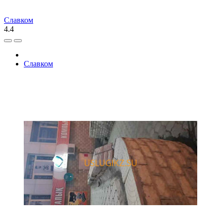
Славком
4.4
Славком