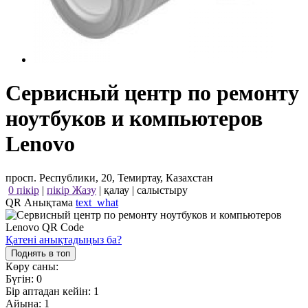
Сервисный центр по ремонту
ноутбуков и компьютеров
Lenovo
просп. Республики, 20, Темиртау, Казахстан
0 пікір
|
пікір Жазу
|
қалау
|
салыстыру
QR Анықтама
text_what
Қатені анықтадыңыз ба?
Поднять в топ
Көру саны:
Бүгін:
0
Бір аптадан кейін:
1
Айына:
1