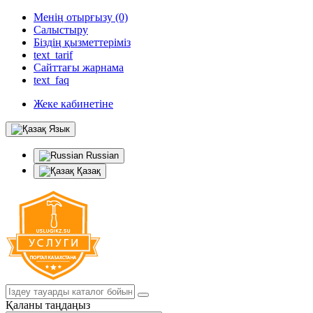
Менің отырғызу (0)
Салыстыру
Біздің қызметтеріміз
text_tarif
Сайттағы жарнама
text_faq
Жеке кабинетіне
Язык
Russian
Қазақ
Қаланы таңдаңыз