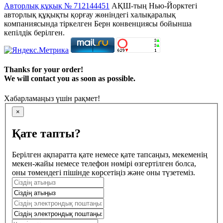
Авторлық құқық № 712144451
АҚШ-тың Нью-Йорктегі
авторлық құқықты қорғау жөніндегі халықаралық
компаниясында тіркелген Берн конвенциясы бойынша
кепілдік берілген.
Thanks for your order!
We will contact you as soon as possible.
Хабарламаңыз үшін рақмет!
×
Қате тапты?
Берілген ақпаратта қате немесе қате тапсаңыз, мекеменің
мекен-жайы немесе телефон нөмірі өзгертілген болса,
оны төмендегі пішінде көрсетіңіз және оны түзетеміз.