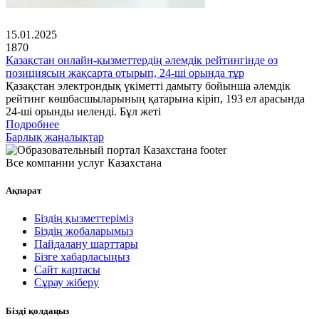
15.01.2025
1870
Қазақстан онлайн-қызметтердің әлемдік рейтингінде өз
позициясын жақсарта отырып, 24-ші орында тұр
Қазақстан электрондық үкіметті дамыту бойынша әлемдік
рейтинг көшбасшыларының қатарына кіріп, 193 ел арасында
24-ші орынды иеленді. Бұл жеті
Подробнее
Барлық жаңалықтар
Все компании услуг Казахстана
Ақпарат
Біздің қызметтеріміз
Біздің жобаларымыз
Пайдалану шарттары
Бізге хабарласыңыз
Сайт картасы
Сұрау жіберу
Бізді қолдаңыз