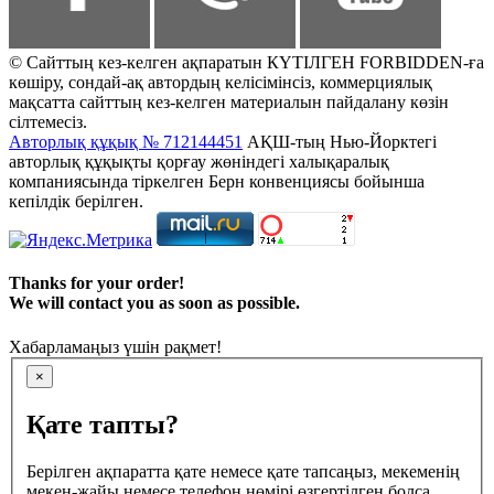
© Сайттың кез-келген ақпаратын КҮТІЛГЕН FORBIDDEN-ға
көшіру, сондай-ақ автордың келісімінсіз, коммерциялық
мақсатта сайттың кез-келген материалын пайдалану көзін
сілтемесіз.
Авторлық құқық № 712144451
АҚШ-тың Нью-Йорктегі
авторлық құқықты қорғау жөніндегі халықаралық
компаниясында тіркелген Берн конвенциясы бойынша
кепілдік берілген.
Thanks for your order!
We will contact you as soon as possible.
Хабарламаңыз үшін рақмет!
×
Қате тапты?
Берілген ақпаратта қате немесе қате тапсаңыз, мекеменің
мекен-жайы немесе телефон нөмірі өзгертілген болса,