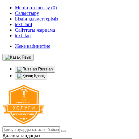
Менің отырғызу (0)
Салыстыру
Біздің қызметтеріміз
text_tarif
Сайттағы жарнама
text_faq
Жеке кабинетіне
Язык
Russian
Қазақ
Қаланы таңдаңыз