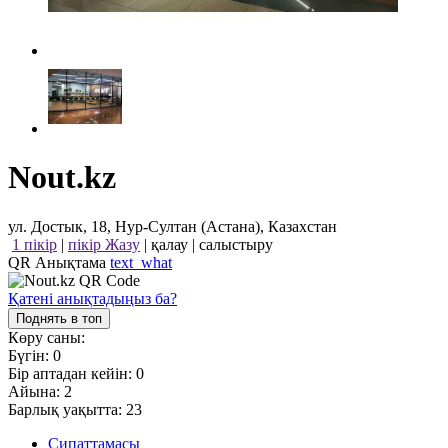
Nout.kz
ул. Достык, 18, Нур-Султан (Астана), Казахстан
1 пікір
|
пікір Жазу
|
қалау
|
салыстыру
QR Анықтама
text_what
Қатені анықтадыңыз ба?
Поднять в топ
Көру саны:
Бүгін:
0
Бір аптадан кейін:
0
Айына:
2
Барлық уақытта:
23
Сипаттамасы