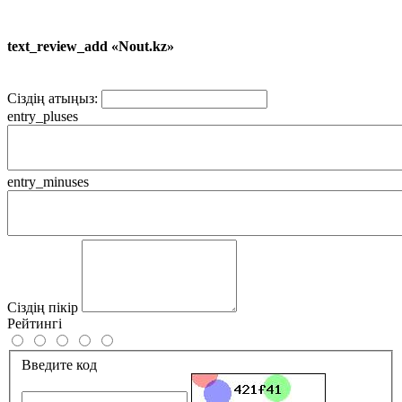
text_review_add «Nout.kz»
Сіздің атыңыз:
entry_pluses
entry_minuses
Сіздің пікір
Рейтингі
Введите код