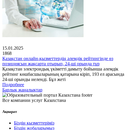
15.01.2025
1868
Қазақстан онлайн-қызметтердің әлемдік рейтингінде өз
позициясын жақсарта отырып, 24-ші орында тұр
Қазақстан электрондық үкіметті дамыту бойынша әлемдік
рейтинг көшбасшыларының қатарына кіріп, 193 ел арасында
24-ші орынды иеленді. Бұл жеті
Подробнее
Барлық жаңалықтар
Все компании услуг Казахстана
Ақпарат
Біздің қызметтеріміз
Біздің жобаларымыз