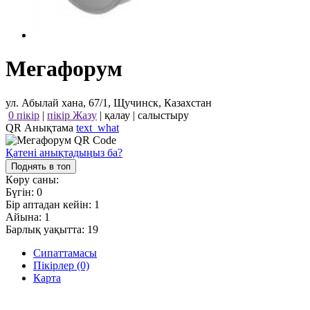
Мегафорум
ул. Абылай хана, 67/1, Щучинск, Казахстан
0 пікір
|
пікір Жазу
|
қалау
|
салыстыру
QR Анықтама
text_what
Қатені анықтадыңыз ба?
Поднять в топ
Көру саны:
Бүгін:
0
Бір аптадан кейін:
1
Айына:
1
Барлық уақытта:
19
Сипаттамасы
Пікірлер (0)
Карта