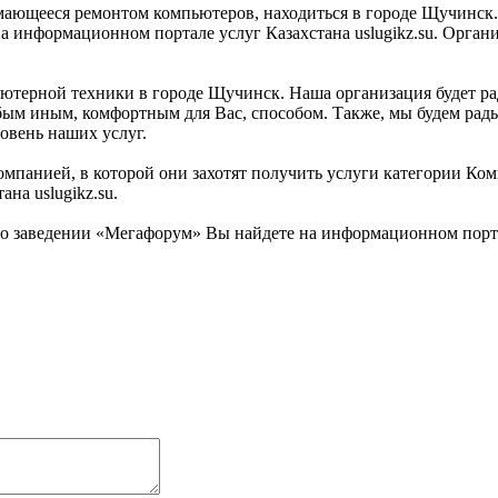
мающееся ремонтом компьютеров, находиться в городе Щучинск.
 информационном портале услуг Казахстана uslugikz.su. Организ
терной техники в городе Щучинск. Наша организация будет рада
бым иным, комфортным для Вас, способом. Также, мы будем рады
овень наших услуг.
омпанией, в которой они захотят получить услуги категории Ко
на uslugikz.su.
 заведении «Мегафорум» Вы найдете на информационном портале