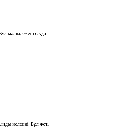
ұл мәлімдемені сауда
ынды иеленді. Бұл жеті