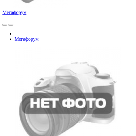
Мегафорум
Мегафорум