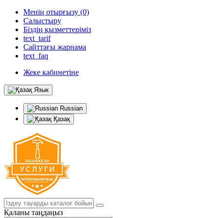
Менің отырғызу (0)
Салыстыру
Біздің қызметтеріміз
text_tarif
Сайттағы жарнама
text_faq
Жеке кабинетіне
Язык
Russian
Қазақ
Қаланы таңдаңыз