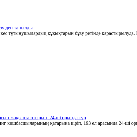
зу деп танылды
әйкес тұтынушылардың құқықтарын бұзу ретінде қарастырылуда. Б
ясын жақсарта отырып, 24-ші орында тұр
инг көшбасшыларының қатарына кіріп, 193 ел арасында 24-ші ор