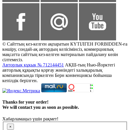
© Сайттың кез-келген ақпаратын КҮТІЛГЕН FORBIDDEN-ға
көшіру, сондай-ақ автордың келісімінсіз, коммерциялық
мақсатта сайттың кез-келген материалын пайдалану көзін
сілтемесіз.
Авторлық құқық № 712144451
АҚШ-тың Нью-Йорктегі
авторлық құқықты қорғау жөніндегі халықаралық
компаниясында тіркелген Берн конвенциясы бойынша
кепілдік берілген.
Thanks for your order!
We will contact you as soon as possible.
Хабарламаңыз үшін рақмет!
×