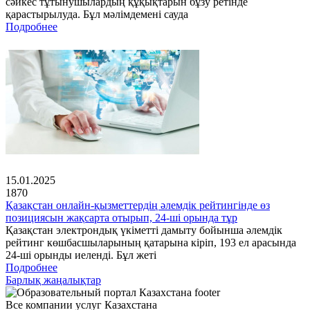
сәйкес тұтынушылардың құқықтарын бұзу ретінде
қарастырылуда. Бұл мәлімдемені сауда
Подробнее
15.01.2025
1870
Қазақстан онлайн-қызметтердің әлемдік рейтингінде өз
позициясын жақсарта отырып, 24-ші орында тұр
Қазақстан электрондық үкіметті дамыту бойынша әлемдік
рейтинг көшбасшыларының қатарына кіріп, 193 ел арасында
24-ші орынды иеленді. Бұл жеті
Подробнее
Барлық жаңалықтар
Все компании услуг Казахстана