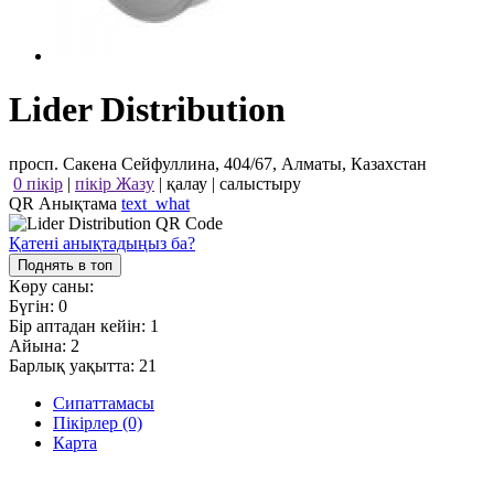
Lider Distribution
просп. Сакена Сейфуллина, 404/67, Алматы, Казахстан
0 пікір
|
пікір Жазу
|
қалау
|
салыстыру
QR Анықтама
text_what
Қатені анықтадыңыз ба?
Поднять в топ
Көру саны:
Бүгін:
0
Бір аптадан кейін:
1
Айына:
2
Барлық уақытта:
21
Сипаттамасы
Пікірлер (0)
Карта