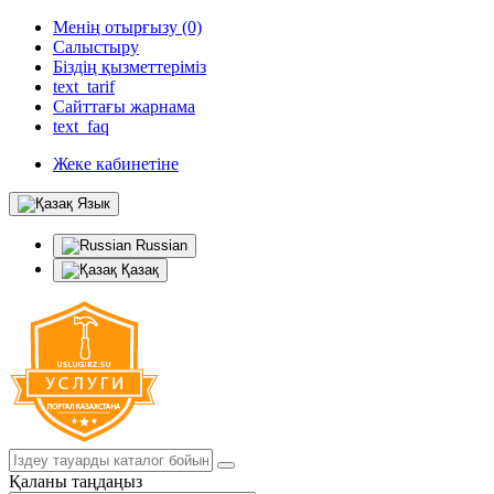
Менің отырғызу (0)
Салыстыру
Біздің қызметтеріміз
text_tarif
Сайттағы жарнама
text_faq
Жеке кабинетіне
Язык
Russian
Қазақ
Қаланы таңдаңыз