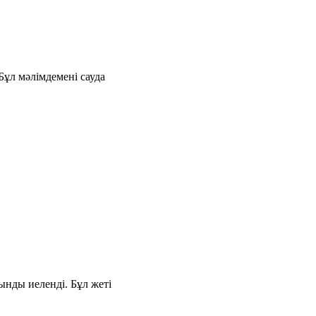
ұл мәлімдемені сауда
ынды иеленді. Бұл жеті