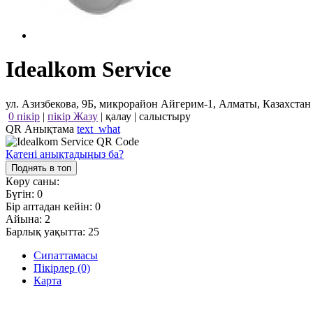
Idealkom Service
ул. Азизбекова, 9Б, микрорайон Айгерим-1, Алматы, Казахстан
0 пікір
|
пікір Жазу
|
қалау
|
салыстыру
QR Анықтама
text_what
Қатені анықтадыңыз ба?
Поднять в топ
Көру саны:
Бүгін:
0
Бір аптадан кейін:
0
Айына:
2
Барлық уақытта:
25
Сипаттамасы
Пікірлер (0)
Карта