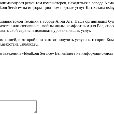
 занимающееся ремонтом компьютеров, находиться в городе Алма
kom Service» на информационном портале услуг Казахстана uslugi
компьютерной техники в городе Алма-Ата. Наша организация буде
захстан или связавшись любым иным, комфортным для Вас, спосо
овать свой сервис и повышать уровень наших услуг.
мпанией, в которой они захотят получить услуги категории Комп
захстана uslugikz.su.
заведении «Idealkom Service» Вы найдете на информационном по