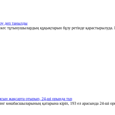
зу деп танылды
әйкес тұтынушылардың құқықтарын бұзу ретінде қарастырылуда. Б
ясын жақсарта отырып, 24-ші орында тұр
инг көшбасшыларының қатарына кіріп, 193 ел арасында 24-ші ор