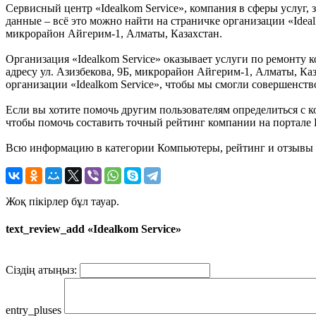
Сервисный центр «Idealkom Service», компания в сферы услуг,
данные – всё это можно найти на страничке организации «Ideal
микрорайон Айгерим-1, Алматы, Казахстан.
Организация «Idealkom Service» оказывает услуги по ремонту 
адресу ул. Азизбекова, 9Б, микрорайон Айгерим-1, Алматы, Ка
организации «Idealkom Service», чтобы мы смогли совершенств
Если вы хотите помочь другим пользователям определиться с ко
чтобы помочь составить точный рейтинг компании на портале Ка
Всю информацию в категории Компьютеры, рейтинг и отзывы о 
Жоқ пікірлер бұл тауар.
text_review_add «Idealkom Service»
Сіздің атыңыз:
entry_pluses