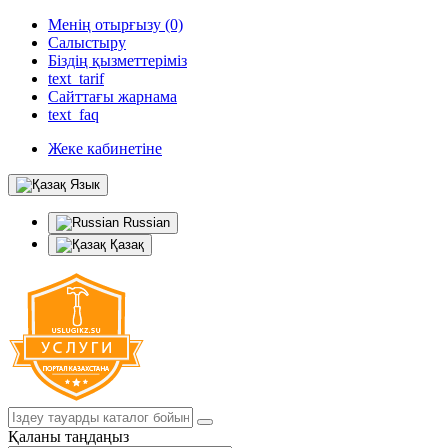
Менің отырғызу (0)
Салыстыру
Біздің қызметтеріміз
text_tarif
Сайттағы жарнама
text_faq
Жеке кабинетіне
Язык
Russian
Қазақ
Қаланы таңдаңыз