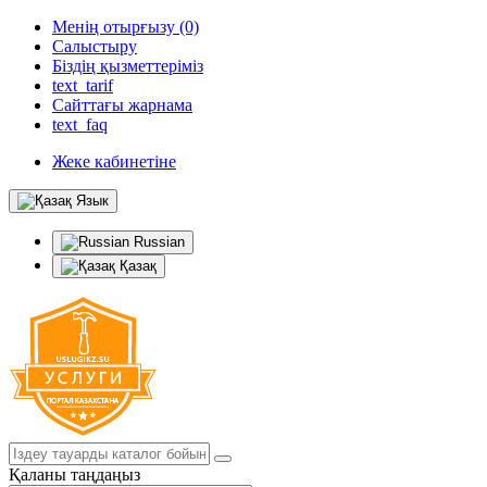
Менің отырғызу (0)
Салыстыру
Біздің қызметтеріміз
text_tarif
Сайттағы жарнама
text_faq
Жеке кабинетіне
Язык
Russian
Қазақ
Қаланы таңдаңыз