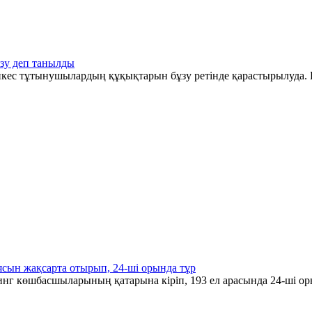
зу деп танылды
әйкес тұтынушылардың құқықтарын бұзу ретінде қарастырылуда. Б
ясын жақсарта отырып, 24-ші орында тұр
инг көшбасшыларының қатарына кіріп, 193 ел арасында 24-ші ор