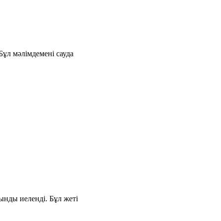
ұл мәлімдемені сауда
ынды иеленді. Бұл жеті