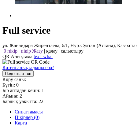
Full service
ул. Жанайдара Жирентаева, 6/1, Нур-Султан (Астана), Казахста
0 пікір
|
пікір Жазу
|
қалау
|
салыстыру
QR Анықтама
text_what
Қатені анықтадыңыз ба?
Поднять в топ
Көру саны:
Бүгін:
0
Бір аптадан кейін:
1
Айына:
2
Барлық уақытта:
22
Сипаттамасы
Пікірлер (0)
Карта