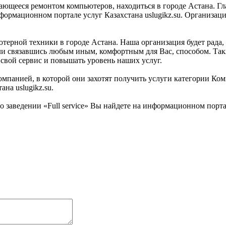
имающееся ремонтом компьютеров, находиться в городе Астана. Г
нформационном портале услуг Казахстана uslugikz.su. Организаци
ютерной техники в городе Астана. Наша организация будет рада, 
ли связавшись любым иным, комфортным для Вас, способом. Такж
 свой сервис и повышать уровень наших услуг.
мпанией, в которой они захотят получить услуги категории Комп
на uslugikz.su.
аведении «Full service» Вы найдете на информационном портале