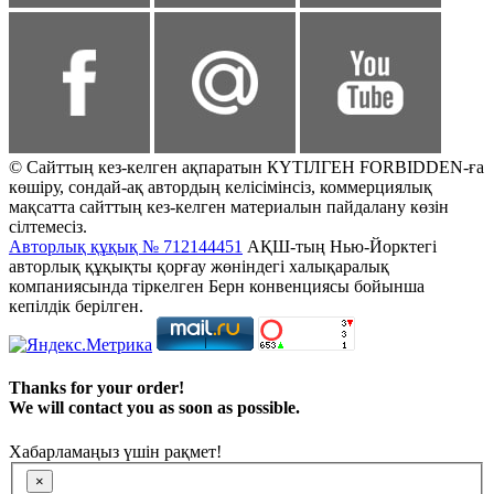
© Сайттың кез-келген ақпаратын КҮТІЛГЕН FORBIDDEN-ға
көшіру, сондай-ақ автордың келісімінсіз, коммерциялық
мақсатта сайттың кез-келген материалын пайдалану көзін
сілтемесіз.
Авторлық құқық № 712144451
АҚШ-тың Нью-Йорктегі
авторлық құқықты қорғау жөніндегі халықаралық
компаниясында тіркелген Берн конвенциясы бойынша
кепілдік берілген.
Thanks for your order!
We will contact you as soon as possible.
Хабарламаңыз үшін рақмет!
×