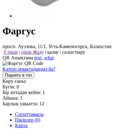
Фаргус
просп. Ауэзова, 11/1, Усть-Каменогорск, Казахстан
0 пікір
|
пікір Жазу
|
қалау
|
салыстыру
QR Анықтама
text_what
Қатені анықтадыңыз ба?
Поднять в топ
Көру саны:
Бүгін:
0
Бір аптадан кейін:
1
Айына:
1
Барлық уақытта:
12
Сипаттамасы
Пікірлер (0)
Карта