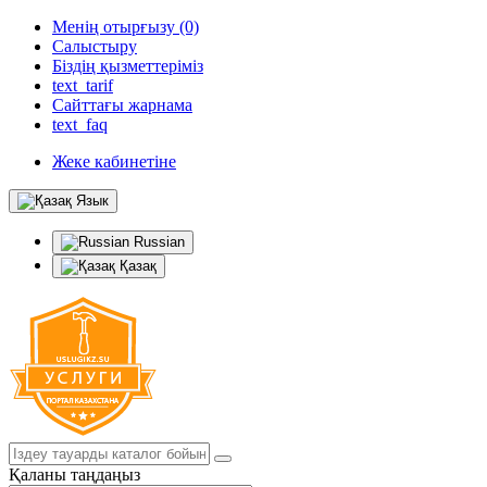
Менің отырғызу (0)
Салыстыру
Біздің қызметтеріміз
text_tarif
Сайттағы жарнама
text_faq
Жеке кабинетіне
Язык
Russian
Қазақ
Қаланы таңдаңыз