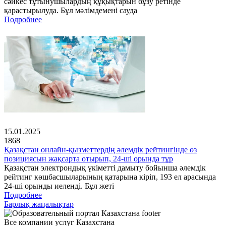
сәйкес тұтынушылардың құқықтарын бұзу ретінде
қарастырылуда. Бұл мәлімдемені сауда
Подробнее
15.01.2025
1868
Қазақстан онлайн-қызметтердің әлемдік рейтингінде өз
позициясын жақсарта отырып, 24-ші орында тұр
Қазақстан электрондық үкіметті дамыту бойынша әлемдік
рейтинг көшбасшыларының қатарына кіріп, 193 ел арасында
24-ші орынды иеленді. Бұл жеті
Подробнее
Барлық жаңалықтар
Все компании услуг Казахстана