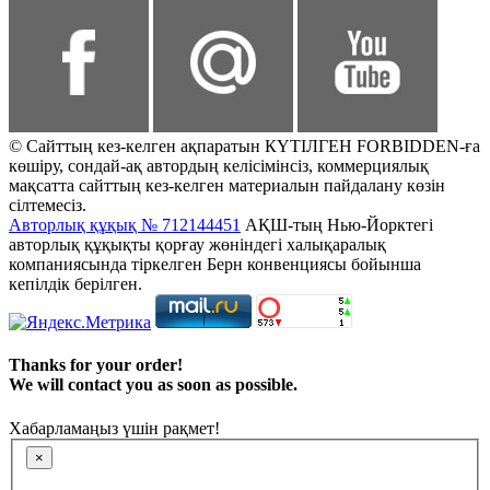
© Сайттың кез-келген ақпаратын КҮТІЛГЕН FORBIDDEN-ға
көшіру, сондай-ақ автордың келісімінсіз, коммерциялық
мақсатта сайттың кез-келген материалын пайдалану көзін
сілтемесіз.
Авторлық құқық № 712144451
АҚШ-тың Нью-Йорктегі
авторлық құқықты қорғау жөніндегі халықаралық
компаниясында тіркелген Берн конвенциясы бойынша
кепілдік берілген.
Thanks for your order!
We will contact you as soon as possible.
Хабарламаңыз үшін рақмет!
×