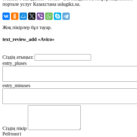
портале услуг Казахстана uslugikz.su.
Жоқ пікірлер бұл тауар.
text_review_add «Avico»
Сіздің атыңыз:
entry_pluses
entry_minuses
Сіздің пікір
Рейтингі