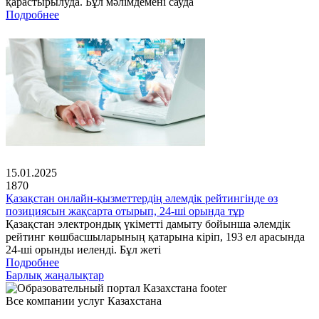
қарастырылуда. Бұл мәлімдемені сауда
Подробнее
15.01.2025
1870
Қазақстан онлайн-қызметтердің әлемдік рейтингінде өз
позициясын жақсарта отырып, 24-ші орында тұр
Қазақстан электрондық үкіметті дамыту бойынша әлемдік
рейтинг көшбасшыларының қатарына кіріп, 193 ел арасында
24-ші орынды иеленді. Бұл жеті
Подробнее
Барлық жаңалықтар
Все компании услуг Казахстана