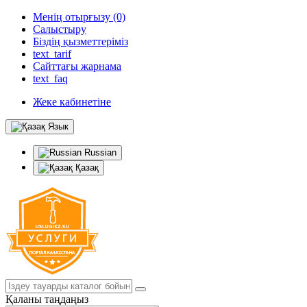
Менің отырғызу (0)
Салыстыру
Біздің қызметтеріміз
text_tarif
Сайттағы жарнама
text_faq
Жеке кабинетіне
Язык
Russian
Қазақ
Қаланы таңдаңыз