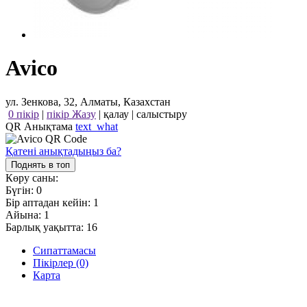
Avico
ул. Зенкова, 32, Алматы, Казахстан
0 пікір
|
пікір Жазу
|
қалау
|
салыстыру
QR Анықтама
text_what
Қатені анықтадыңыз ба?
Поднять в топ
Көру саны:
Бүгін:
0
Бір аптадан кейін:
1
Айына:
1
Барлық уақытта:
16
Сипаттамасы
Пікірлер (0)
Карта