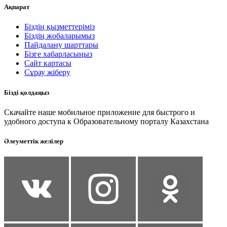
Ақпарат
Біздің қызметтеріміз
Біздің жобаларымыз
Пайдалану шарттары
Бізге хабарласыңыз
Сайт картасы
Сұрау жіберу
Бізді қолдаңыз
Скачайте наше мобильное приложение для быстрого и
удобного доступа к Образовательному порталу Казахстана
Әлеуметтік желілер