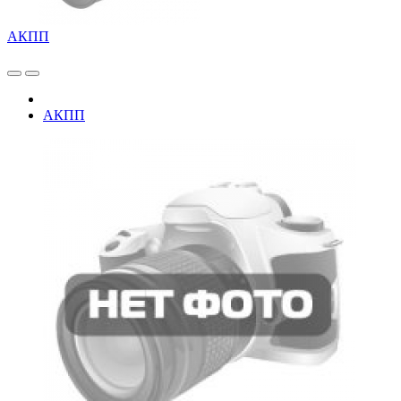
АКПП
АКПП