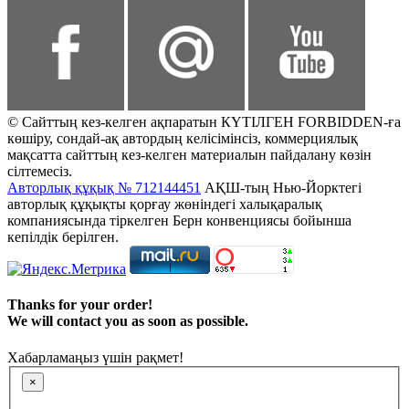
© Сайттың кез-келген ақпаратын КҮТІЛГЕН FORBIDDEN-ға
көшіру, сондай-ақ автордың келісімінсіз, коммерциялық
мақсатта сайттың кез-келген материалын пайдалану көзін
сілтемесіз.
Авторлық құқық № 712144451
АҚШ-тың Нью-Йорктегі
авторлық құқықты қорғау жөніндегі халықаралық
компаниясында тіркелген Берн конвенциясы бойынша
кепілдік берілген.
Thanks for your order!
We will contact you as soon as possible.
Хабарламаңыз үшін рақмет!
×