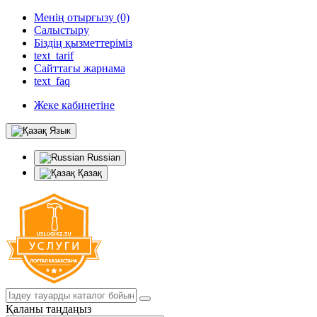
Менің отырғызу (0)
Салыстыру
Біздің қызметтеріміз
text_tarif
Сайттағы жарнама
text_faq
Жеке кабинетіне
Язык
Russian
Қазақ
Қаланы таңдаңыз