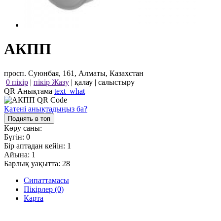
АКПП
просп. Суюнбая, 161, Алматы, Казахстан
0 пікір
|
пікір Жазу
|
қалау
|
салыстыру
QR Анықтама
text_what
Қатені анықтадыңыз ба?
Поднять в топ
Көру саны:
Бүгін:
0
Бір аптадан кейін:
1
Айына:
1
Барлық уақытта:
28
Сипаттамасы
Пікірлер (0)
Карта