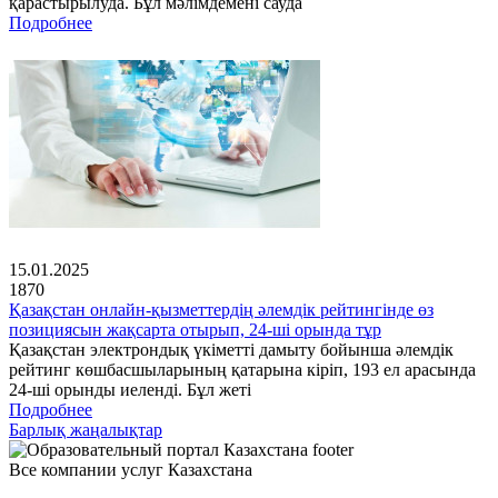
қарастырылуда. Бұл мәлімдемені сауда
Подробнее
15.01.2025
1870
Қазақстан онлайн-қызметтердің әлемдік рейтингінде өз
позициясын жақсарта отырып, 24-ші орында тұр
Қазақстан электрондық үкіметті дамыту бойынша әлемдік
рейтинг көшбасшыларының қатарына кіріп, 193 ел арасында
24-ші орынды иеленді. Бұл жеті
Подробнее
Барлық жаңалықтар
Все компании услуг Казахстана