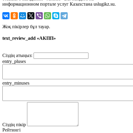
информационном портале услуг Казахстана uslugikz.su.
Жоқ пікірлер бұл тауар.
text_review_add «АКПП»
Сіздің атыңыз:
entry_pluses
entry_minuses
Сіздің пікір
Рейтингі