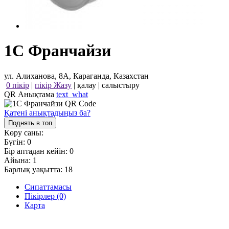
1С Франчайзи
ул. Алиханова, 8А, Караганда, Казахстан
0 пікір
|
пікір Жазу
|
қалау
|
салыстыру
QR Анықтама
text_what
Қатені анықтадыңыз ба?
Поднять в топ
Көру саны:
Бүгін:
0
Бір аптадан кейін:
0
Айына:
1
Барлық уақытта:
18
Сипаттамасы
Пікірлер (0)
Карта