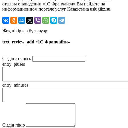
отзывы о заведении «1С Франчайзи» Вы найдете на
информационном портале услуг Казахстана uslugikz.su.
Жоқ пікірлер бұл тауар.
text_review_add «1С Франчайзи»
Сіздің атыңыз:
entry_pluses
entry_minuses
Сіздің пікір