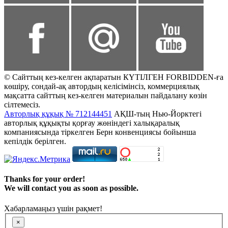
© Сайттың кез-келген ақпаратын КҮТІЛГЕН FORBIDDEN-ға
көшіру, сондай-ақ автордың келісімінсіз, коммерциялық
мақсатта сайттың кез-келген материалын пайдалану көзін
сілтемесіз.
Авторлық құқық № 712144451
АҚШ-тың Нью-Йорктегі
авторлық құқықты қорғау жөніндегі халықаралық
компаниясында тіркелген Берн конвенциясы бойынша
кепілдік берілген.
Thanks for your order!
We will contact you as soon as possible.
Хабарламаңыз үшін рақмет!
×