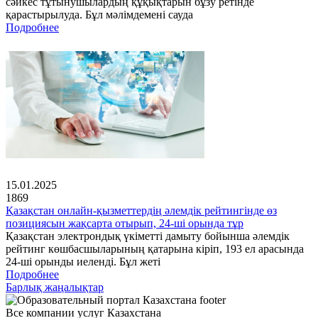
сәйкес тұтынушылардың құқықтарын бұзу ретінде
қарастырылуда. Бұл мәлімдемені сауда
Подробнее
15.01.2025
1869
Қазақстан онлайн-қызметтердің әлемдік рейтингінде өз
позициясын жақсарта отырып, 24-ші орында тұр
Қазақстан электрондық үкіметті дамыту бойынша әлемдік
рейтинг көшбасшыларының қатарына кіріп, 193 ел арасында
24-ші орынды иеленді. Бұл жеті
Подробнее
Барлық жаңалықтар
Все компании услуг Казахстана