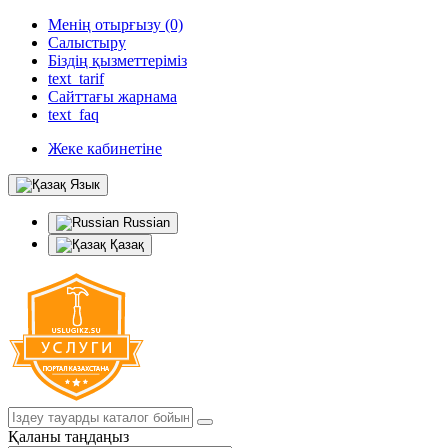
Менің отырғызу (0)
Салыстыру
Біздің қызметтеріміз
text_tarif
Сайттағы жарнама
text_faq
Жеке кабинетіне
Язык
Russian
Қазақ
Қаланы таңдаңыз