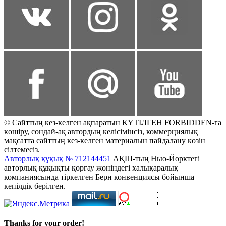
© Сайттың кез-келген ақпаратын КҮТІЛГЕН FORBIDDEN-ға
көшіру, сондай-ақ автордың келісімінсіз, коммерциялық
мақсатта сайттың кез-келген материалын пайдалану көзін
сілтемесіз.
Авторлық құқық № 712144451
АҚШ-тың Нью-Йорктегі
авторлық құқықты қорғау жөніндегі халықаралық
компаниясында тіркелген Берн конвенциясы бойынша
кепілдік берілген.
Thanks for your order!