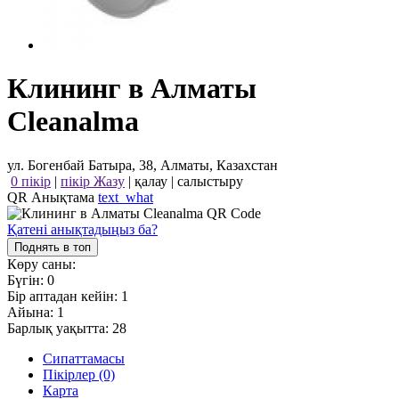
Клининг в Алматы
Cleanalma
ул. Богенбай Батыра, 38, Алматы, Казахстан
0 пікір
|
пікір Жазу
|
қалау
|
салыстыру
QR Анықтама
text_what
Қатені анықтадыңыз ба?
Поднять в топ
Көру саны:
Бүгін:
0
Бір аптадан кейін:
1
Айына:
1
Барлық уақытта:
28
Сипаттамасы
Пікірлер (0)
Карта