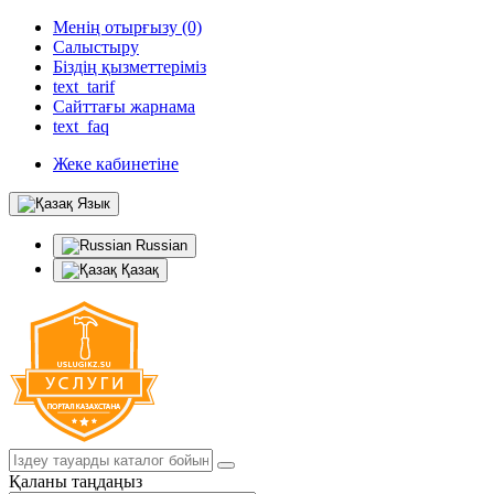
Менің отырғызу (0)
Салыстыру
Біздің қызметтеріміз
text_tarif
Сайттағы жарнама
text_faq
Жеке кабинетіне
Язык
Russian
Қазақ
Қаланы таңдаңыз