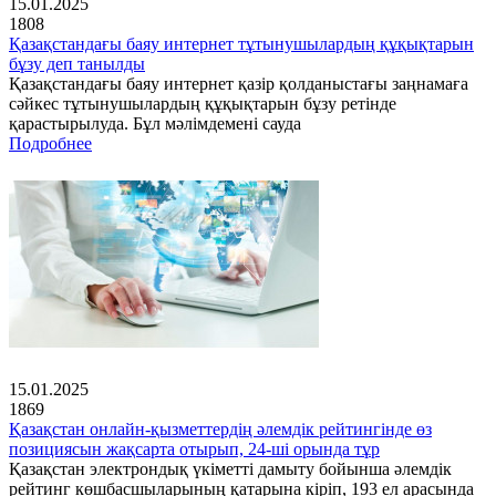
15.01.2025
1808
Қазақстандағы баяу интернет тұтынушылардың құқықтарын
бұзу деп танылды
Қазақстандағы баяу интернет қазір қолданыстағы заңнамаға
сәйкес тұтынушылардың құқықтарын бұзу ретінде
қарастырылуда. Бұл мәлімдемені сауда
Подробнее
15.01.2025
1869
Қазақстан онлайн-қызметтердің әлемдік рейтингінде өз
позициясын жақсарта отырып, 24-ші орында тұр
Қазақстан электрондық үкіметті дамыту бойынша әлемдік
рейтинг көшбасшыларының қатарына кіріп, 193 ел арасында