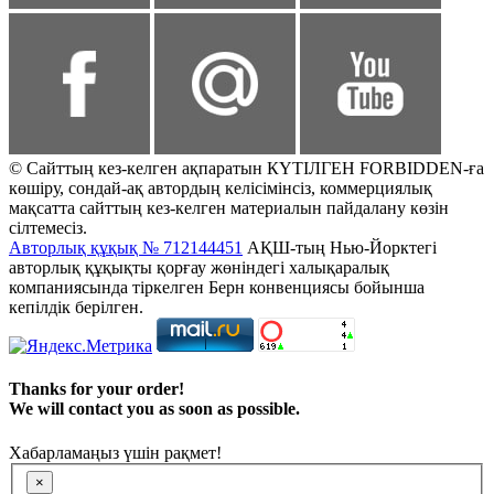
© Сайттың кез-келген ақпаратын КҮТІЛГЕН FORBIDDEN-ға
көшіру, сондай-ақ автордың келісімінсіз, коммерциялық
мақсатта сайттың кез-келген материалын пайдалану көзін
сілтемесіз.
Авторлық құқық № 712144451
АҚШ-тың Нью-Йорктегі
авторлық құқықты қорғау жөніндегі халықаралық
компаниясында тіркелген Берн конвенциясы бойынша
кепілдік берілген.
Thanks for your order!
We will contact you as soon as possible.
Хабарламаңыз үшін рақмет!
×