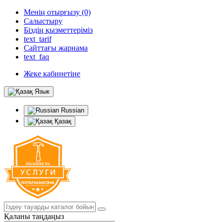
Менің отырғызу (0)
Салыстыру
Біздің қызметтеріміз
text_tarif
Сайттағы жарнама
text_faq
Жеке кабинетіне
Язык
Russian
Қазақ
Қаланы таңдаңыз