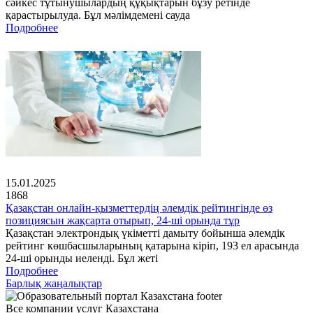
сәйкес тұтынушылардың құқықтарын бұзу ретінде
қарастырылуда. Бұл мәлімдемені сауда
Подробнее
15.01.2025
1868
Қазақстан онлайн-қызметтердің әлемдік рейтингінде өз
позициясын жақсарта отырып, 24-ші орында тұр
Қазақстан электрондық үкіметті дамыту бойынша әлемдік
рейтинг көшбасшыларының қатарына кіріп, 193 ел арасында
24-ші орынды иеленді. Бұл жеті
Подробнее
Барлық жаңалықтар
Все компании услуг Казахстана