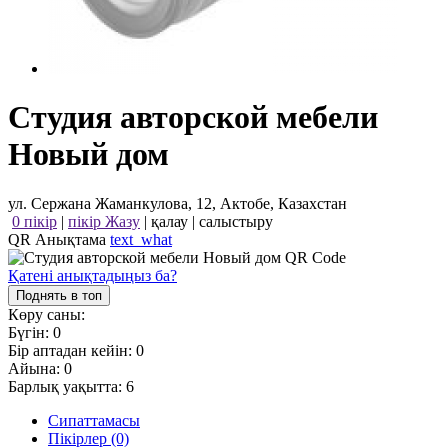
Студия авторской мебели
Новый дом
ул. Сержана Жаманкулова, 12, Актобе, Казахстан
0 пікір
|
пікір Жазу
|
қалау
|
салыстыру
QR Анықтама
text_what
Қатені анықтадыңыз ба?
Поднять в топ
Көру саны:
Бүгін:
0
Бір аптадан кейін:
0
Айына:
0
Барлық уақытта:
6
Сипаттамасы
Пікірлер (0)