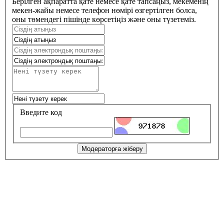
Берілген ақпаратта қате немесе қате тапсаңыз, мекеменің
мекен-жайы немесе телефон нөмірі өзгертілген болса,
оны төмендегі пішінде көрсетіңіз және оны түзетеміз.
Введите код
Модераторға жіберу