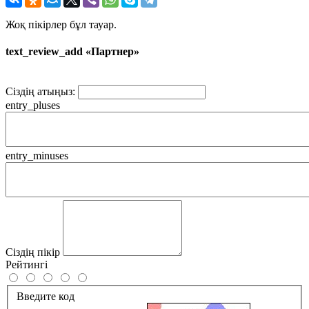
Жоқ пікірлер бұл тауар.
text_review_add «Партнер»
Сіздің атыңыз:
entry_pluses
entry_minuses
Сіздің пікір
Рейтингі
Введите код