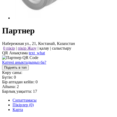
Партнер
Набережная ул., 21, Костанай, Казахстан
0 пікір
|
пікір Жазу
|
қалау
|
салыстыру
QR Анықтама
text_what
Қатені анықтадыңыз ба?
Поднять в топ
Көру саны:
Бүгін:
0
Бір аптадан кейін:
0
Айына:
2
Барлық уақытта:
17
Сипаттамасы
Пікірлер (0)
Карта