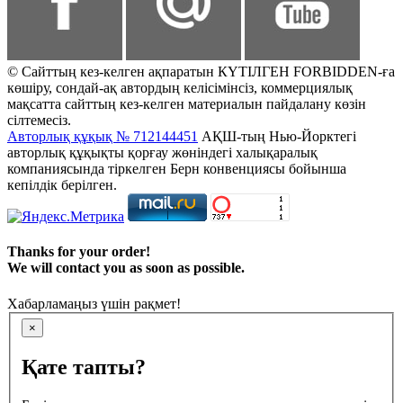
© Сайттың кез-келген ақпаратын КҮТІЛГЕН FORBIDDEN-ға
көшіру, сондай-ақ автордың келісімінсіз, коммерциялық
мақсатта сайттың кез-келген материалын пайдалану көзін
сілтемесіз.
Авторлық құқық № 712144451
АҚШ-тың Нью-Йорктегі
авторлық құқықты қорғау жөніндегі халықаралық
компаниясында тіркелген Берн конвенциясы бойынша
кепілдік берілген.
Thanks for your order!
We will contact you as soon as possible.
Хабарламаңыз үшін рақмет!
×
Қате тапты?