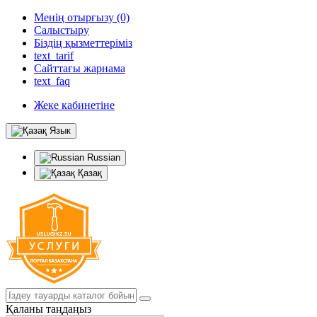
Менің отырғызу (0)
Салыстыру
Біздің қызметтеріміз
text_tarif
Сайттағы жарнама
text_faq
Жеке кабинетіне
Язык
Russian
Қазақ
Қаланы таңдаңыз