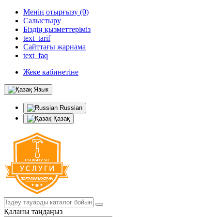
Менің отырғызу (0)
Салыстыру
Біздің қызметтеріміз
text_tarif
Сайттағы жарнама
text_faq
Жеке кабинетіне
Язык
Russian
Қазақ
Қаланы таңдаңыз