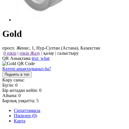
Gold
просп. Женис, 1, Нур-Султан (Астана), Казахстан
0 пікір
|
пікір Жазу
|
қалау
|
салыстыру
QR Анықтама
text_what
Қатені анықтадыңыз ба?
Поднять в топ
Көру саны:
Бүгін:
0
Бір аптадан кейін:
0
Айына:
0
Барлық уақытта:
5
Сипаттамасы
Пікірлер (0)
Карта