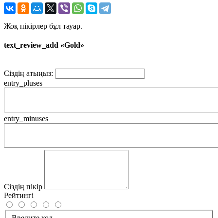
Жоқ пікірлер бұл тауар.
text_review_add «Gold»
Сіздің атыңыз:
entry_pluses
entry_minuses
Сіздің пікір
Рейтингі
Введите код