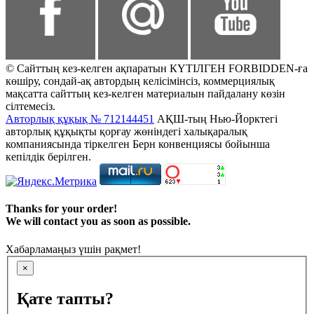
© Сайттың кез-келген ақпаратын КҮТІЛГЕН FORBIDDEN-ға
көшіру, сондай-ақ автордың келісімінсіз, коммерциялық
мақсатта сайттың кез-келген материалын пайдалану көзін
сілтемесіз.
Авторлық құқық № 712144451
АҚШ-тың Нью-Йорктегі
авторлық құқықты қорғау жөніндегі халықаралық
компаниясында тіркелген Берн конвенциясы бойынша
кепілдік берілген.
Thanks for your order!
We will contact you as soon as possible.
Хабарламаңыз үшін рақмет!
×
Қате тапты?