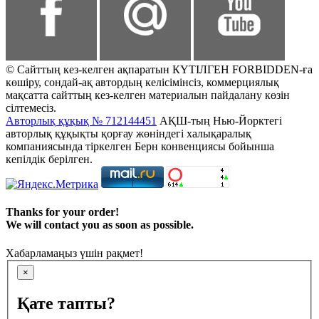
© Сайттың кез-келген ақпаратын КҮТІЛГЕН FORBIDDEN-ға
көшіру, сондай-ақ автордың келісімінсіз, коммерциялық
мақсатта сайттың кез-келген материалын пайдалану көзін
сілтемесіз.
Авторлық құқық № 712144451
АҚШ-тың Нью-Йорктегі
авторлық құқықты қорғау жөніндегі халықаралық
компаниясында тіркелген Берн конвенциясы бойынша
кепілдік берілген.
Thanks for your order!
We will contact you as soon as possible.
Хабарламаңыз үшін рақмет!
×
Қате тапты?