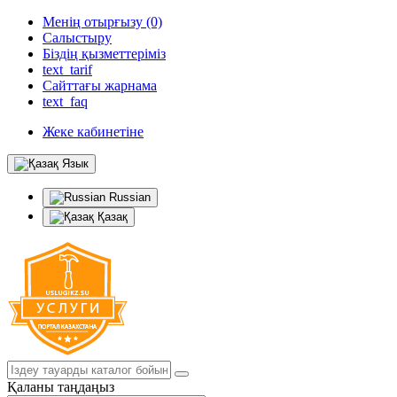
Менің отырғызу (0)
Салыстыру
Біздің қызметтеріміз
text_tarif
Сайттағы жарнама
text_faq
Жеке кабинетіне
Язык
Russian
Қазақ
Қаланы таңдаңыз