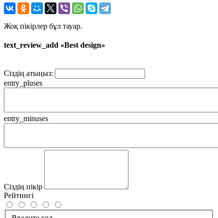
Жоқ пікірлер бұл тауар.
text_review_add «Best design»
Сіздің атыңыз:
entry_pluses
entry_minuses
Сіздің пікір
Рейтингі
Введите код