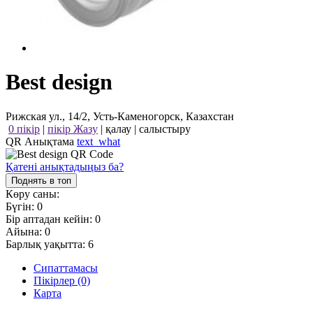
Best design
Рижская ул., 14/2, Усть-Каменогорск, Казахстан
0 пікір
|
пікір Жазу
|
қалау
|
салыстыру
QR Анықтама
text_what
Қатені анықтадыңыз ба?
Поднять в топ
Көру саны:
Бүгін:
0
Бір аптадан кейін:
0
Айына:
0
Барлық уақытта:
6
Сипаттамасы
Пікірлер (0)
Карта