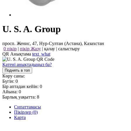
U. S. A. Group
просп. Женис, 47, Нур-Султан (Астана), Казахстан
0 пікір
|
пікір Жазу
|
қалау
|
салыстыру
QR Анықтама
text_what
Қатені анықтадыңыз ба?
Поднять в топ
Көру саны:
Бүгін:
0
Бір аптадан кейін:
0
Айына:
0
Барлық уақытта:
8
Сипаттамасы
Пікірлер (0)
Карта