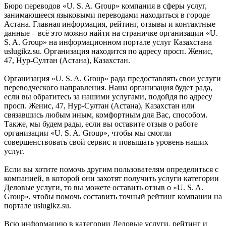
Бюро переводов «U. S. A. Group» компания в сферы услуг,
занимающееся языковыми переводами находиться в городе
Астана. Главная информация, рейтинг, отзывы и контактные
данные – всё это можно найти на страничке организации «U.
S. A. Group» на информационном портале услуг Казахстана
uslugikz.su. Организация находится по адресу просп. Женис,
47, Нур-Султан (Астана), Казахстан.
Организация «U. S. A. Group» рада предоставлять свои услуги
переводческого направления. Наша организация будет рада,
если вы обратитесь за нашими услугами, подойдя по адресу
просп. Женис, 47, Нур-Султан (Астана), Казахстан или
связавшись любым иным, комфортным для Вас, способом.
Также, мы будем рады, если вы оставите отзыв о работе
организации «U. S. A. Group», чтобы мы смогли
совершенствовать свой сервис и повышать уровень наших
услуг.
Если вы хотите помочь другим пользователям определиться с
компанией, в которой они захотят получить услуги категории
Деловые услуги, то вы можете оставить отзыв о «U. S. A.
Group», чтобы помочь составить точный рейтинг компании на
портале uslugikz.su.
Всю информацию в категории Деловые услуги, рейтинг и