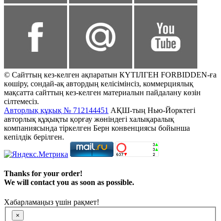
© Сайттың кез-келген ақпаратын КҮТІЛГЕН FORBIDDEN-ға
көшіру, сондай-ақ автордың келісімінсіз, коммерциялық
мақсатта сайттың кез-келген материалын пайдалану көзін
сілтемесіз.
Авторлық құқық № 712144451
АҚШ-тың Нью-Йорктегі
авторлық құқықты қорғау жөніндегі халықаралық
компаниясында тіркелген Берн конвенциясы бойынша
кепілдік берілген.
Thanks for your order!
We will contact you as soon as possible.
Хабарламаңыз үшін рақмет!
×