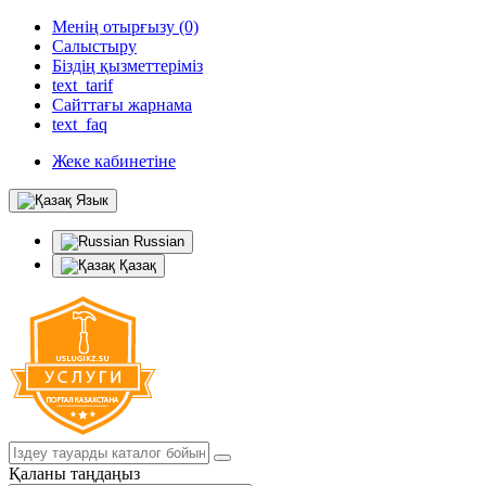
Менің отырғызу (0)
Салыстыру
Біздің қызметтеріміз
text_tarif
Сайттағы жарнама
text_faq
Жеке кабинетіне
Язык
Russian
Қазақ
Қаланы таңдаңыз