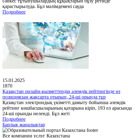
сәйкес тұтынушылардың құқықтарын бұзу ретінде
қарастырылуда. Бұл мәлімдемені сауда
Подробнее
15.01.2025
1870
Қазақстан онлайн-қызметтердің әлемдік рейтингінде өз
позициясын жақсарта отырып, 24-ші орында тұр
Қазақстан электрондық үкіметті дамыту бойынша әлемдік
рейтинг көшбасшыларының қатарына кіріп, 193 ел арасында
24-ші орынды иеленді. Бұл жеті
Подробнее
Барлық жаңалықтар
Все компании услуг Казахстана