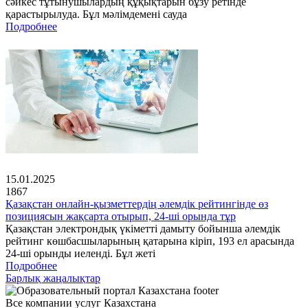
сәйкес тұтынушылардың құқықтарын бұзу ретінде
қарастырылуда. Бұл мәлімдемені сауда
Подробнее
15.01.2025
1867
Қазақстан онлайн-қызметтердің әлемдік рейтингінде өз
позициясын жақсарта отырып, 24-ші орында тұр
Қазақстан электрондық үкіметті дамыту бойынша әлемдік
рейтинг көшбасшыларының қатарына кіріп, 193 ел арасында
24-ші орынды иеленді. Бұл жеті
Подробнее
Барлық жаңалықтар
Все компании услуг Казахстана