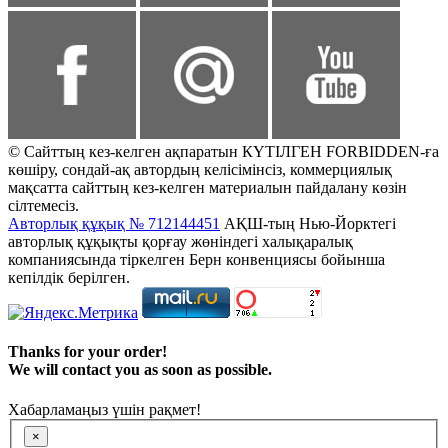
© Сайттың кез-келген ақпаратын КҮТІЛГЕН FORBIDDEN-ға
көшіру, сондай-ақ автордың келісімінсіз, коммерциялық
мақсатта сайттың кез-келген материалын пайдалану көзін
сілтемесіз.
Авторлық құқық № 712144451
АҚШ-тың Нью-Йорктегі
авторлық құқықты қорғау жөніндегі халықаралық
компаниясында тіркелген Берн конвенциясы бойынша
кепілдік берілген.
Thanks for your order!
We will contact you as soon as possible.
Хабарламаңыз үшін рақмет!
×