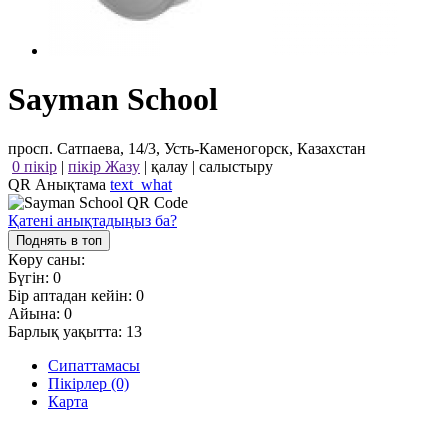
Sayman School
просп. Сатпаева, 14/3, Усть-Каменогорск, Казахстан
0 пікір
|
пікір Жазу
|
қалау
|
салыстыру
QR Анықтама
text_what
Қатені анықтадыңыз ба?
Поднять в топ
Көру саны:
Бүгін:
0
Бір аптадан кейін:
0
Айына:
0
Барлық уақытта:
13
Сипаттамасы
Пікірлер (0)
Карта