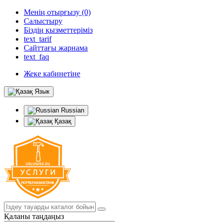
Менің отырғызу (0)
Салыстыру
Біздің қызметтеріміз
text_tarif
Сайттағы жарнама
text_faq
Жеке кабинетіне
Язык
Russian
Қазақ
Қаланы таңдаңыз