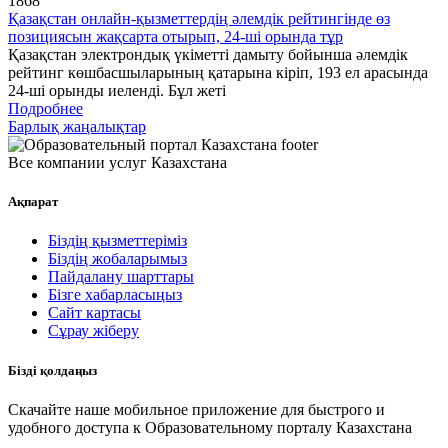
1868
Қазақстан онлайн-қызметтердің әлемдік рейтингінде өз
позициясын жақсарта отырып, 24-ші орында тұр
Қазақстан электрондық үкіметті дамыту бойынша әлемдік
рейтинг көшбасшыларының қатарына кіріп, 193 ел арасында
24-ші орынды иеленді. Бұл жеті
Подробнее
Барлық жаңалықтар
Все компании услуг Казахстана
Ақпарат
Біздің қызметтеріміз
Біздің жобаларымыз
Пайдалану шарттары
Бізге хабарласыңыз
Сайт картасы
Сұрау жіберу
Бізді қолдаңыз
Скачайте наше мобильное приложение для быстрого и
удобного доступа к Образовательному порталу Казахстана