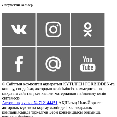
Әлеуметтік желілер
© Сайттың кез-келген ақпаратын КҮТІЛГЕН FORBIDDEN-ға
көшіру, сондай-ақ автордың келісімінсіз, коммерциялық
мақсатта сайттың кез-келген материалын пайдалану көзін
сілтемесіз.
Авторлық құқық № 712144451
АҚШ-тың Нью-Йорктегі
авторлық құқықты қорғау жөніндегі халықаралық
компаниясында тіркелген Берн конвенциясы бойынша
кепілдік берілген.