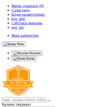
Менің отырғызу (0)
Салыстыру
Біздің қызметтеріміз
text_tarif
Сайттағы жарнама
text_faq
Жеке кабинетіне
Язык
Russian
Қазақ
Қаланы таңдаңыз