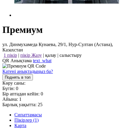
Премиум
ул. Динмухамеда Кунаева, 29/1, Нур-Султан (Астана),
Казахстан
1 пікір
|
пікір Жазу
|
қалау
|
салыстыру
QR Анықтама
text_what
Қатені анықтадыңыз ба?
Поднять в топ
Көру саны:
Бүгін:
0
Бір аптадан кейін:
0
Айына:
1
Барлық уақытта:
25
Сипаттамасы
Пікірлер (1)
Карта