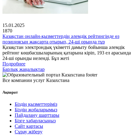
15.01.2025
1870
Қазақстан онлайн-қызметтердің әлемдік рейтингінде өз
позициясын жақсарта отырып, 24-ші орында тұр
Қазақстан электрондық үкіметті дамыту бойынша әлемдік
рейтинг көшбасшыларының қатарына кіріп, 193 ел арасында
24-ші орынды иеленді. Бұл жеті
Подробнее
Барлық жаңалықтар
Все компании услуг Казахстана
Ақпарат
Біздің қызметтеріміз
Біздің жобаларымыз
Пайдалану шарттары
Бізге хабарласыңыз
Сайт картасы
Сұрау жіберу