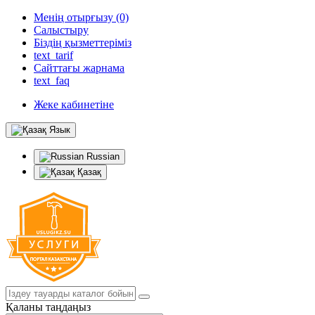
Менің отырғызу (0)
Салыстыру
Біздің қызметтеріміз
text_tarif
Сайттағы жарнама
text_faq
Жеке кабинетіне
Язык
Russian
Қазақ
Қаланы таңдаңыз