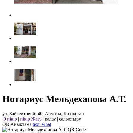
Нотариус Мельдеханова А.Т.
ул. Байсеитовой, 40, Алматы, Казахстан
0 пікір
|
пікір Жазу
|
қалау
|
салыстыру
QR Анықтама
text_what