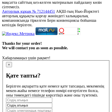
мақсатта сайттың кез-келген материалын пайдалану көзін
сілтемесіз.
Авторлық құқық № 712144451
АҚШ-тың Нью-Йорктегі
авторлық құқықты қорғау жөніндегі халықаралық
компаниясында тіркелген Берн конвенциясы бойынша
кепілдік берілген.
Thanks for your order!
We will contact you as soon as possible.
Хабарламаңыз үшін рақмет!
×
Қате тапты?
Берілген ақпаратта қате немесе қате тапсаңыз, мекеменің
мекен-жайы немесе телефон нөмірі өзгертілген болса,
оны төмендегі пішінде көрсетіңіз және оны түзетеміз.