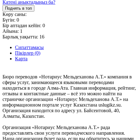
Қатені анықтадыңыз ба?
Поднять в топ
Көру саны:
Бүгін:
0
Бір аптадан кейін:
0
Айына:
1
Барлық уақытта:
16
Сипаттамасы
Пікірлер (0)
Карта
Бюро переводов «Нотариус Мельдеханова А.Т.» компания в
сферы услуг, занимающееся языковыми переводами
находиться в городе Алма-Ата. Главная информация, рейтинг,
отзывы и контактные данные – всё это можно найти на
страничке организации «Нотариус Мельдеханова А.Т.» на
информационном портале услуг Казахстана uslugikz.su.
Организация находится по адресу ул. Байсеитовой, 40,
Алматы, Казахстан.
Организация «Нотариус Мельдеханова А.Т.» рада
предоставлять свои услуги переводческого направления.
Наша организация будет рада, если вы обратитесь за нашими