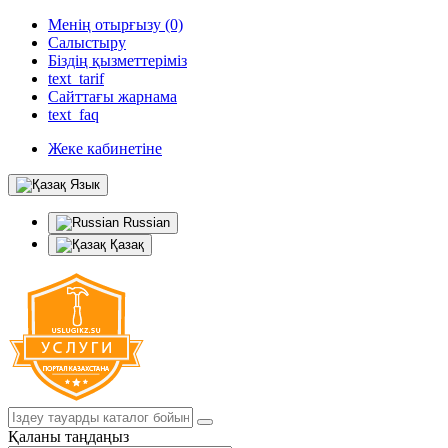
Менің отырғызу (0)
Салыстыру
Біздің қызметтеріміз
text_tarif
Сайттағы жарнама
text_faq
Жеке кабинетіне
Язык
Russian
Қазақ
Қаланы таңдаңыз