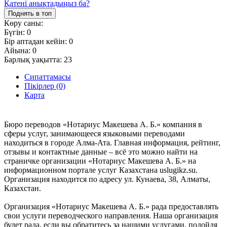
Қатені анықтадыңыз ба?
Поднять в топ
Көру саны:
Бүгін:
0
Бір аптадан кейін:
0
Айына:
0
Барлық уақытта:
23
Сипаттамасы
Пікірлер (0)
Карта
Бюро переводов «Нотариус Макешева А. Б.» компания в
сферы услуг, занимающееся языковыми переводами
находиться в городе Алма-Ата. Главная информация, рейтинг,
отзывы и контактные данные – всё это можно найти на
страничке организации «Нотариус Макешева А. Б.» на
информационном портале услуг Казахстана uslugikz.su.
Организация находится по адресу ул. Кунаева, 38, Алматы,
Казахстан.
Организация «Нотариус Макешева А. Б.» рада предоставлять
свои услуги переводческого направления. Наша организация
будет рада, если вы обратитесь за нашими услугами, подойдя