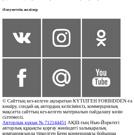
Әлеуметтік желілер
© Сайттың кез-келген ақпаратын КҮТІЛГЕН FORBIDDEN-ға
көшіру, сондай-ақ автордың келісімінсіз, коммерциялық
мақсатта сайттың кез-келген материалын пайдалану көзін
сілтемесіз.
Авторлық құқық № 712144451
АҚШ-тың Нью-Йорктегі
авторлық құқықты қорғау жөніндегі халықаралық
компаниясында тіркелген Берн конвенциясы бойынша