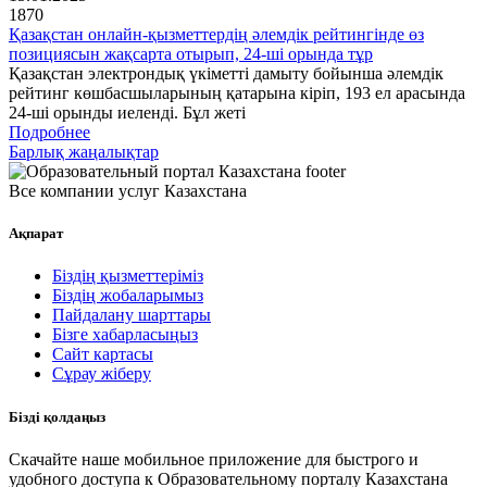
1870
Қазақстан онлайн-қызметтердің әлемдік рейтингінде өз
позициясын жақсарта отырып, 24-ші орында тұр
Қазақстан электрондық үкіметті дамыту бойынша әлемдік
рейтинг көшбасшыларының қатарына кіріп, 193 ел арасында
24-ші орынды иеленді. Бұл жеті
Подробнее
Барлық жаңалықтар
Все компании услуг Казахстана
Ақпарат
Біздің қызметтеріміз
Біздің жобаларымыз
Пайдалану шарттары
Бізге хабарласыңыз
Сайт картасы
Сұрау жіберу
Бізді қолдаңыз
Скачайте наше мобильное приложение для быстрого и
удобного доступа к Образовательному порталу Казахстана