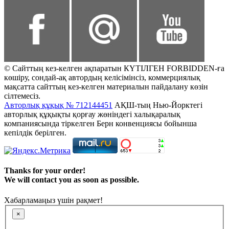
© Сайттың кез-келген ақпаратын КҮТІЛГЕН FORBIDDEN-ға
көшіру, сондай-ақ автордың келісімінсіз, коммерциялық
мақсатта сайттың кез-келген материалын пайдалану көзін
сілтемесіз.
Авторлық құқық № 712144451
АҚШ-тың Нью-Йорктегі
авторлық құқықты қорғау жөніндегі халықаралық
компаниясында тіркелген Берн конвенциясы бойынша
кепілдік берілген.
Thanks for your order!
We will contact you as soon as possible.
Хабарламаңыз үшін рақмет!
×