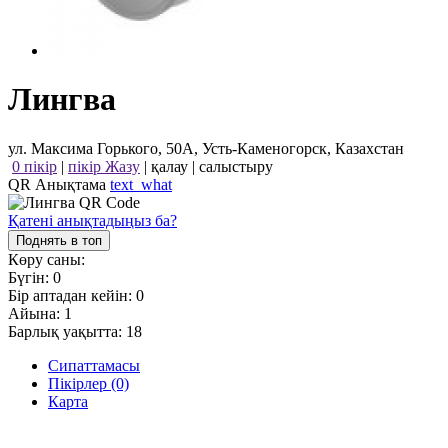
Лингва
ул. Максима Горького, 50А, Усть-Каменогорск, Казахстан
0 пікір
|
пікір Жазу
|
қалау
|
салыстыру
QR Анықтама
text_what
Қатені анықтадыңыз ба?
Поднять в топ
Көру саны:
Бүгін:
0
Бір аптадан кейін:
0
Айына:
1
Барлық уақытта:
18
Сипаттамасы
Пікірлер (0)
Карта