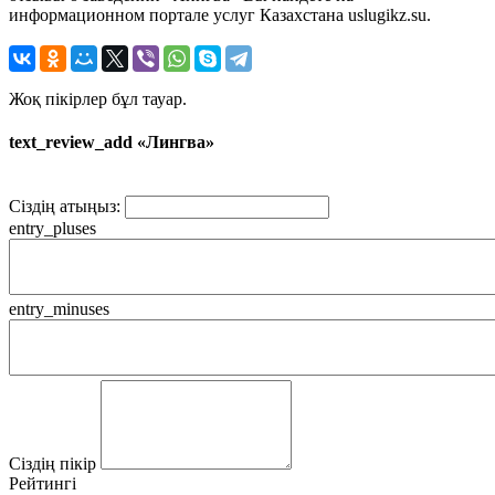
информационном портале услуг Казахстана uslugikz.su.
Жоқ пікірлер бұл тауар.
text_review_add «Лингва»
Сіздің атыңыз:
entry_pluses
entry_minuses
Сіздің пікір
Рейтингі