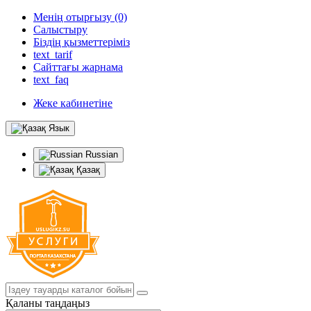
Менің отырғызу (0)
Салыстыру
Біздің қызметтеріміз
text_tarif
Сайттағы жарнама
text_faq
Жеке кабинетіне
Язык
Russian
Қазақ
Қаланы таңдаңыз