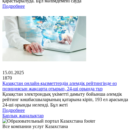
қарастырылуда. Бұл мәлімдемені сауда
Подробнее
15.01.2025
1870
Қазақстан онлайн-қызметтердің әлемдік рейтингінде өз
позициясын жақсарта отырып, 24-ші орында тұр
Қазақстан электрондық үкіметті дамыту бойынша әлемдік
рейтинг көшбасшыларының қатарына кіріп, 193 ел арасында
24-ші орынды иеленді. Бұл жеті
Подробнее
Барлық жаңалықтар
Все компании услуг Казахстана