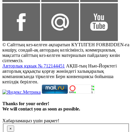
© Сайттың кез-келген ақпаратын КҮТІЛГЕН FORBIDDEN-ға
көшіру, сондай-ақ автордың келісімінсіз, коммерциялық
мақсатта сайттың кез-келген материалын пайдалану көзін
сілтемесіз.
Авторлық құқық № 712144451
АҚШ-тың Нью-Йорктегі
авторлық құқықты қорғау жөніндегі халықаралық
компаниясында тіркелген Берн конвенциясы бойынша
кепілдік берілген.
Thanks for your order!
We will contact you as soon as possible.
Хабарламаңыз үшін рақмет!
×