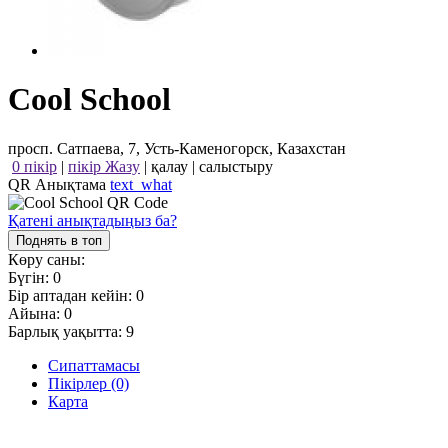
Cool School
просп. Сатпаева, 7, Усть-Каменогорск, Казахстан
0 пікір
|
пікір Жазу
|
қалау
|
салыстыру
QR Анықтама
text_what
Қатені анықтадыңыз ба?
Поднять в топ
Көру саны:
Бүгін:
0
Бір аптадан кейін:
0
Айына:
0
Барлық уақытта:
9
Сипаттамасы
Пікірлер (0)
Карта