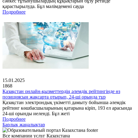
сәйкес тұтынушылардың құқықтарын бұзу ретінде
қарастырылуда. Бұл мәлімдемені сауда
Подробнее
15.01.2025
1868
Қазақстан онлайн-қызметтердің әлемдік рейтингінде өз
позициясын жақсарта отырып, 24-ші орында тұр
Қазақстан электрондық үкіметті дамыту бойынша әлемдік
рейтинг көшбасшыларының қатарына кіріп, 193 ел арасында
24-ші орынды иеленді. Бұл жеті
Подробнее
Барлық жаңалықтар
Все компании услуг Казахстана