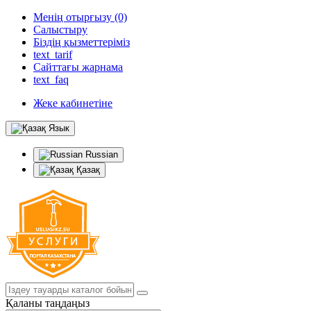
Менің отырғызу (0)
Салыстыру
Біздің қызметтеріміз
text_tarif
Сайттағы жарнама
text_faq
Жеке кабинетіне
Язык
Russian
Қазақ
Қаланы таңдаңыз