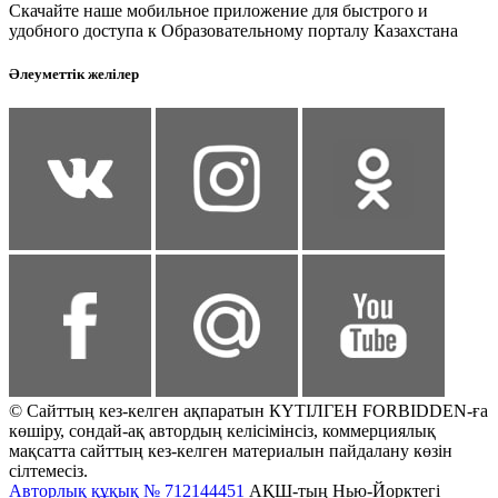
Скачайте наше мобильное приложение для быстрого и
удобного доступа к Образовательному порталу Казахстана
Әлеуметтік желілер
© Сайттың кез-келген ақпаратын КҮТІЛГЕН FORBIDDEN-ға
көшіру, сондай-ақ автордың келісімінсіз, коммерциялық
мақсатта сайттың кез-келген материалын пайдалану көзін
сілтемесіз.
Авторлық құқық № 712144451
АҚШ-тың Нью-Йорктегі