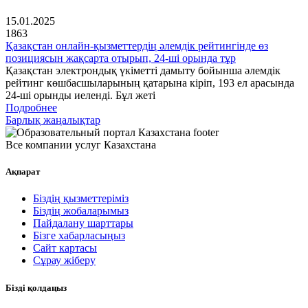
15.01.2025
1863
Қазақстан онлайн-қызметтердің әлемдік рейтингінде өз
позициясын жақсарта отырып, 24-ші орында тұр
Қазақстан электрондық үкіметті дамыту бойынша әлемдік
рейтинг көшбасшыларының қатарына кіріп, 193 ел арасында
24-ші орынды иеленді. Бұл жеті
Подробнее
Барлық жаңалықтар
Все компании услуг Казахстана
Ақпарат
Біздің қызметтеріміз
Біздің жобаларымыз
Пайдалану шарттары
Бізге хабарласыңыз
Сайт картасы
Сұрау жіберу
Бізді қолдаңыз