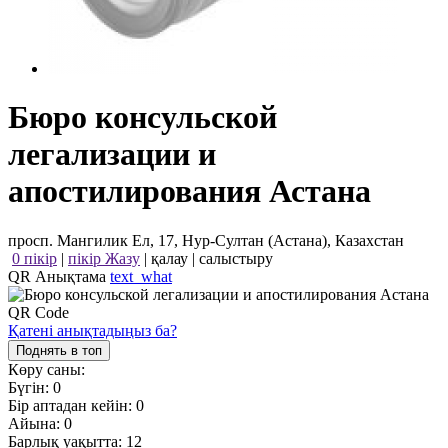
Бюро консульской
легализации и
апостилирования Астана
просп. Мангилик Ел, 17, Нур-Султан (Астана), Казахстан
0 пікір
|
пікір Жазу
|
қалау
|
салыстыру
QR Анықтама
text_what
Қатені анықтадыңыз ба?
Поднять в топ
Көру саны:
Бүгін:
0
Бір аптадан кейін:
0
Айына:
0
Барлық уақытта:
12