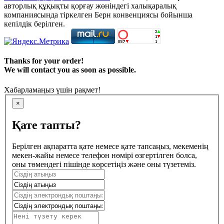
авторлық құқықты қорғау жөніндегі халықаралық
компаниясында тіркелген Берн конвенциясы бойынша
кепілдік берілген.
Thanks for your order!
We will contact you as soon as possible.
Хабарламаңыз үшін рақмет!
×
Қате тапты?
Берілген ақпаратта қате немесе қате тапсаңыз, мекеменің
мекен-жайы немесе телефон нөмірі өзгертілген болса,
оны төмендегі пішінде көрсетіңіз және оны түзетеміз.