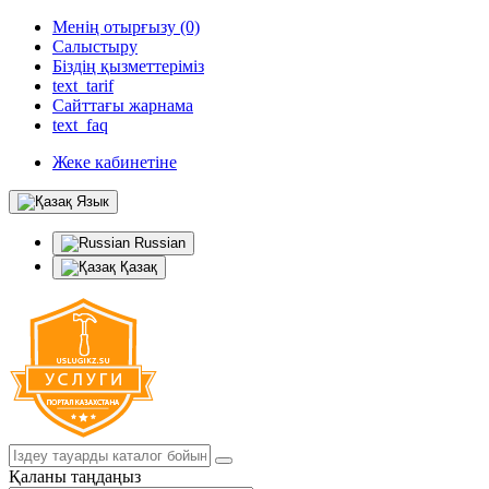
Менің отырғызу (0)
Салыстыру
Біздің қызметтеріміз
text_tarif
Сайттағы жарнама
text_faq
Жеке кабинетіне
Язык
Russian
Қазақ
Қаланы таңдаңыз