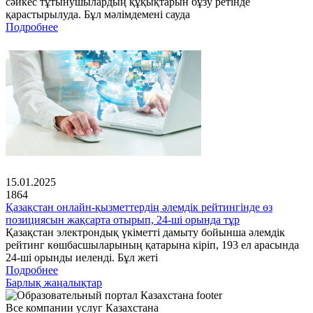
сәйкес тұтынушылардың құқықтарын бұзу ретінде
қарастырылуда. Бұл мәлімдемені сауда
Подробнее
15.01.2025
1864
Қазақстан онлайн-қызметтердің әлемдік рейтингінде өз
позициясын жақсарта отырып, 24-ші орында тұр
Қазақстан электрондық үкіметті дамыту бойынша әлемдік
рейтинг көшбасшыларының қатарына кіріп, 193 ел арасында
24-ші орынды иеленді. Бұл жеті
Подробнее
Барлық жаңалықтар
Все компании услуг Казахстана