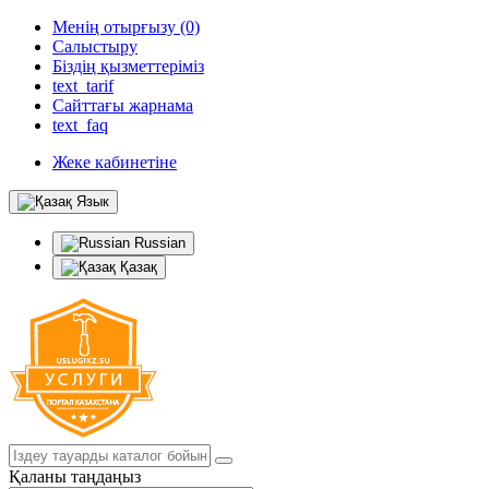
Менің отырғызу (0)
Салыстыру
Біздің қызметтеріміз
text_tarif
Сайттағы жарнама
text_faq
Жеке кабинетіне
Язык
Russian
Қазақ
Қаланы таңдаңыз