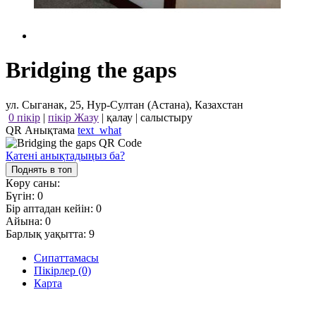
Bridging the gaps
ул. Сыганак, 25, Нур-Султан (Астана), Казахстан
0 пікір
|
пікір Жазу
|
қалау
|
салыстыру
QR Анықтама
text_what
Қатені анықтадыңыз ба?
Поднять в топ
Көру саны:
Бүгін:
0
Бір аптадан кейін:
0
Айына:
0
Барлық уақытта:
9
Сипаттамасы
Пікірлер (0)
Карта