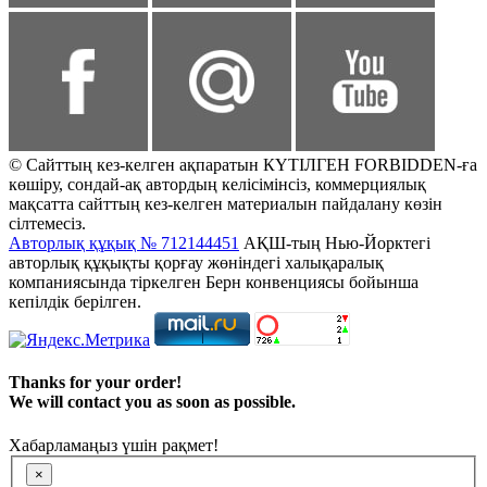
© Сайттың кез-келген ақпаратын КҮТІЛГЕН FORBIDDEN-ға
көшіру, сондай-ақ автордың келісімінсіз, коммерциялық
мақсатта сайттың кез-келген материалын пайдалану көзін
сілтемесіз.
Авторлық құқық № 712144451
АҚШ-тың Нью-Йорктегі
авторлық құқықты қорғау жөніндегі халықаралық
компаниясында тіркелген Берн конвенциясы бойынша
кепілдік берілген.
Thanks for your order!
We will contact you as soon as possible.
Хабарламаңыз үшін рақмет!
×