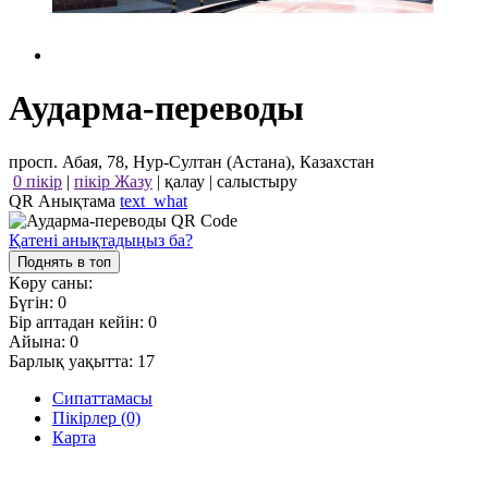
Аударма-переводы
просп. Абая, 78, Нур-Султан (Астана), Казахстан
0 пікір
|
пікір Жазу
|
қалау
|
салыстыру
QR Анықтама
text_what
Қатені анықтадыңыз ба?
Поднять в топ
Көру саны:
Бүгін:
0
Бір аптадан кейін:
0
Айына:
0
Барлық уақытта:
17
Сипаттамасы
Пікірлер (0)
Карта