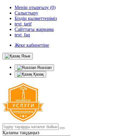
Менің отырғызу (0)
Салыстыру
Біздің қызметтеріміз
text_tarif
Сайттағы жарнама
text_faq
Жеке кабинетіне
Язык
Russian
Қазақ
Қаланы таңдаңыз