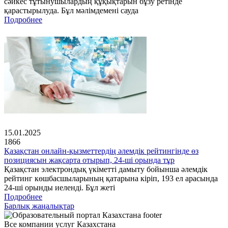
сәйкес тұтынушылардың құқықтарын бұзу ретінде
қарастырылуда. Бұл мәлімдемені сауда
Подробнее
15.01.2025
1866
Қазақстан онлайн-қызметтердің әлемдік рейтингінде өз
позициясын жақсарта отырып, 24-ші орында тұр
Қазақстан электрондық үкіметті дамыту бойынша әлемдік
рейтинг көшбасшыларының қатарына кіріп, 193 ел арасында
24-ші орынды иеленді. Бұл жеті
Подробнее
Барлық жаңалықтар
Все компании услуг Казахстана