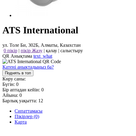
ATS International
ул. Толе Би, 302Б, Алматы, Казахстан
0 пікір
|
пікір Жазу
|
қалау
|
салыстыру
QR Анықтама
text_what
Қатені анықтадыңыз ба?
Поднять в топ
Көру саны:
Бүгін:
0
Бір аптадан кейін:
0
Айына:
0
Барлық уақытта:
12
Сипаттамасы
Пікірлер (0)
Карта