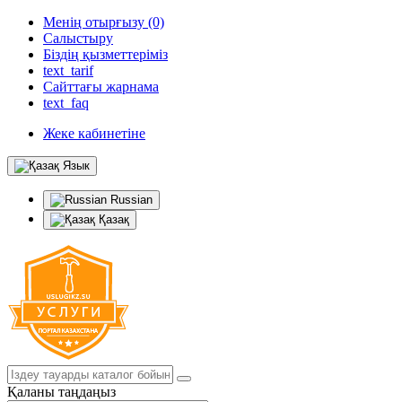
Менің отырғызу (0)
Салыстыру
Біздің қызметтеріміз
text_tarif
Сайттағы жарнама
text_faq
Жеке кабинетіне
Язык
Russian
Қазақ
Қаланы таңдаңыз