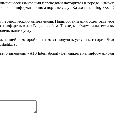
занимающееся языковыми переводами находиться в городе Алма-А
onal» на информационном портале услуг Казахстана uslugikz.su. 
ги переводческого направления. Наша организация будет рада, ес
комфортным для Вас, способом. Также, мы будем рады, если вы о
овень наших услуг.
мпанией, в которой они захотят получить услуги категории Делов
lugikz.su.
 о заведении «ATS International» Вы найдете на информационном