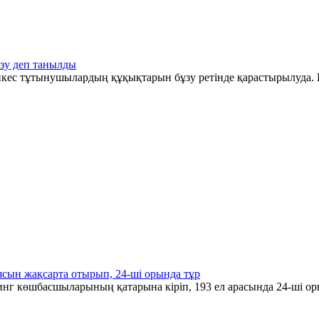
зу деп танылды
әйкес тұтынушылардың құқықтарын бұзу ретінде қарастырылуда. Б
ясын жақсарта отырып, 24-ші орында тұр
инг көшбасшыларының қатарына кіріп, 193 ел арасында 24-ші ор