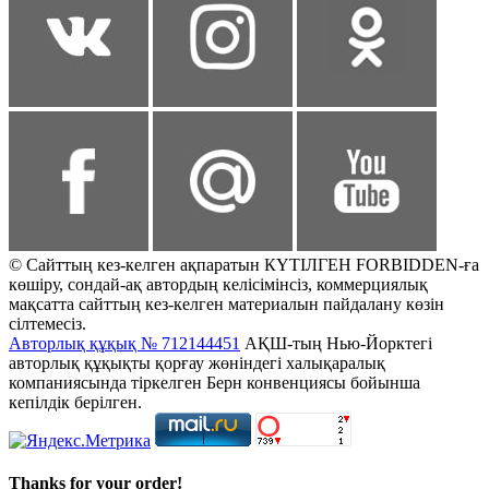
© Сайттың кез-келген ақпаратын КҮТІЛГЕН FORBIDDEN-ға
көшіру, сондай-ақ автордың келісімінсіз, коммерциялық
мақсатта сайттың кез-келген материалын пайдалану көзін
сілтемесіз.
Авторлық құқық № 712144451
АҚШ-тың Нью-Йорктегі
авторлық құқықты қорғау жөніндегі халықаралық
компаниясында тіркелген Берн конвенциясы бойынша
кепілдік берілген.
Thanks for your order!