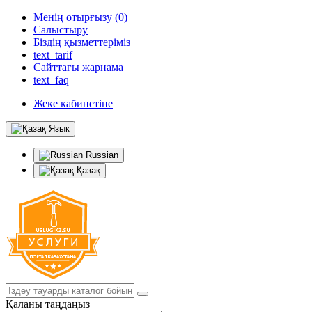
Менің отырғызу (0)
Салыстыру
Біздің қызметтеріміз
text_tarif
Сайттағы жарнама
text_faq
Жеке кабинетіне
Язык
Russian
Қазақ
Қаланы таңдаңыз