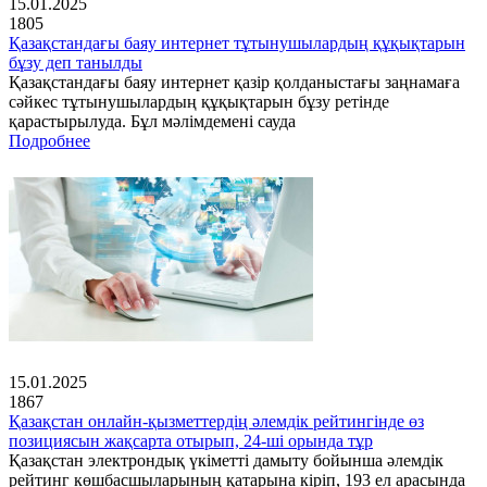
15.01.2025
1805
Қазақстандағы баяу интернет тұтынушылардың құқықтарын
бұзу деп танылды
Қазақстандағы баяу интернет қазір қолданыстағы заңнамаға
сәйкес тұтынушылардың құқықтарын бұзу ретінде
қарастырылуда. Бұл мәлімдемені сауда
Подробнее
15.01.2025
1867
Қазақстан онлайн-қызметтердің әлемдік рейтингінде өз
позициясын жақсарта отырып, 24-ші орында тұр
Қазақстан электрондық үкіметті дамыту бойынша әлемдік
рейтинг көшбасшыларының қатарына кіріп, 193 ел арасында