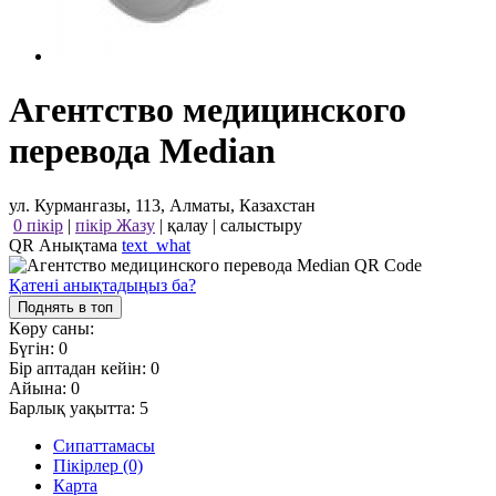
Агентство медицинского
перевода Median
ул. Курмангазы, 113, Алматы, Казахстан
0 пікір
|
пікір Жазу
|
қалау
|
салыстыру
QR Анықтама
text_what
Қатені анықтадыңыз ба?
Поднять в топ
Көру саны:
Бүгін:
0
Бір аптадан кейін:
0
Айына:
0
Барлық уақытта:
5
Сипаттамасы
Пікірлер (0)
Карта