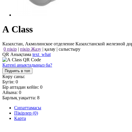
А Class
Казахстан, Акмолинское отделение Казахстанской железной до
0 пікір
|
пікір Жазу
|
қалау
|
салыстыру
QR Анықтама
text_what
Қатені анықтадыңыз ба?
Поднять в топ
Көру саны:
Бүгін:
0
Бір аптадан кейін:
0
Айына:
0
Барлық уақытта:
8
Сипаттамасы
Пікірлер (0)
Карта