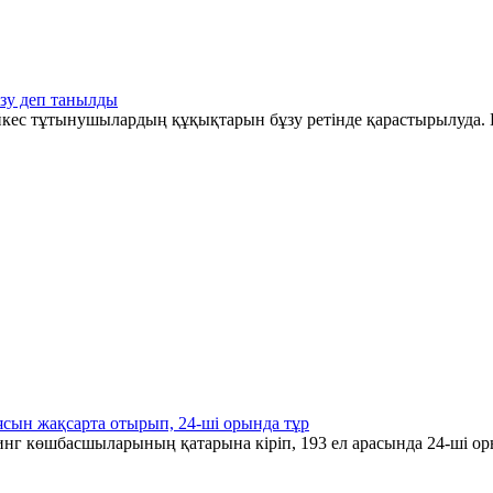
зу деп танылды
әйкес тұтынушылардың құқықтарын бұзу ретінде қарастырылуда. Б
ясын жақсарта отырып, 24-ші орында тұр
инг көшбасшыларының қатарына кіріп, 193 ел арасында 24-ші ор