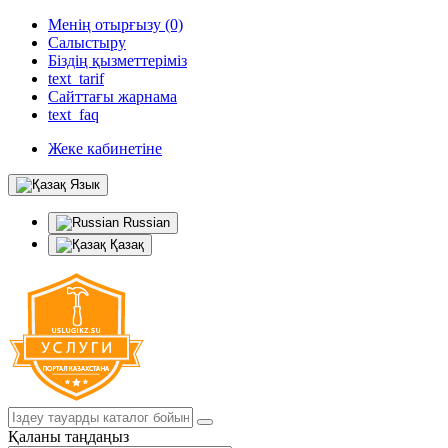
Менің отырғызу (0)
Салыстыру
Біздің қызметтеріміз
text_tarif
Сайттағы жарнама
text_faq
Жеке кабинетіне
Язык
Russian
Қазақ
Қаланы таңдаңыз