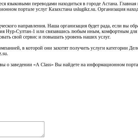
ся языковыми переводами находиться в городе Астана. Главная 
онном портале услуг Казахстана uslugikz.su. Организация нахо
ческого направления. Наша организация будет рада, если вы обр
ия Нур-Султан-1 или связавшись любым иным, комфортным для В
овать свой сервис и повышать уровень наших услуг.
мпанией, в которой они захотят получить услуги категории Дело
.su.
ы о заведении «А Class» Вы найдете на информационном портале 