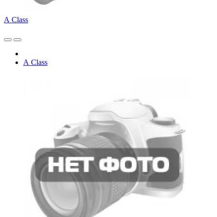
А Class
А Class