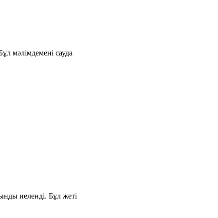
ұл мәлімдемені сауда
ынды иеленді. Бұл жеті