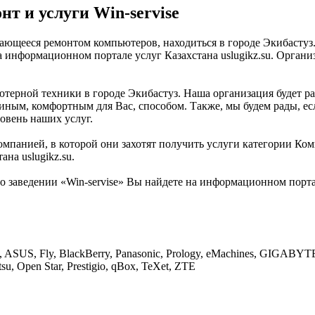
 и услуги Win-servise
мающееся ремонтом компьютеров, находиться в городе Экибастуз
а информационном портале услуг Казахстана uslugikz.su. Организ
ютерной техники в городе Экибастуз. Наша организация будет ра
иным, комфортным для Вас, способом. Также, мы будем рады, есл
овень наших услуг.
мпанией, в которой они захотят получить услуги категории Комп
на uslugikz.su.
заведении «Win-servise» Вы найдете на информационном портале
, ASUS, Fly, BlackBerry, Panasonic, Prology, eMachines, GIGABYTE, 
tsu, Open Star, Prestigio, qBox, TeXet, ZTE