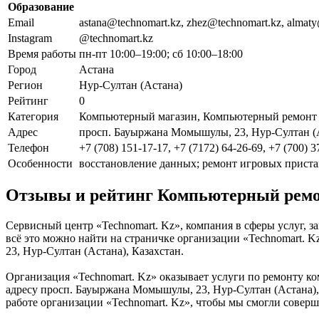
Образование
Email
astana@technomart.kz, zhez@technomart.kz, almat
Instagram
@technomart.kz
Время работы
пн-пт 10:00–19:00; сб 10:00–18:00
Город
Астана
Регион
Нур-Султан (Астана)
Рейтинг
0
Категория
Компьютерный магазин, Компьютерный ремонт 
Адрес
просп. Бауыржана Момышулы, 23, Нур-Султан (А
Телефон
+7 (708) 151-17-17, +7 (7172) 64-26-69, +7 (700) 
Особенности
восстановление данных; ремонт игровых пристав
Отзывы и рейтинг Компьютерный ремон
Сервисный центр «Technomart. Kz», компания в сферы услуг, 
всё это можно найти на страничке организации «Technomart. K
23, Нур-Султан (Астана), Казахстан.
Организация «Technomart. Kz» оказывает услуги по ремонту ко
адресу просп. Бауыржана Момышулы, 23, Нур-Султан (Астана),
работе организации «Technomart. Kz», чтобы мы смогли соверш