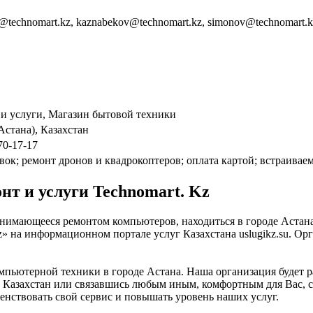
y@technomart.kz, kaznabekov@technomart.kz, simonov@technomart.k
и услуги, Магазин бытовой техники
стана), Казахстан
370-17-17
ок; ремонт дронов и квадрокоптеров; оплата картой; встраивае
т и услуги Technomart. Kz
занимающееся ремонтом компьютеров, находиться в городе Астана
z» на информационном портале услуг Казахстана uslugikz.su. О
мпьютерной техники в городе Астана. Наша организация будет р
 Казахстан или связавшись любым иным, комфортным для Вас, сп
енствовать свой сервис и повышать уровень наших услуг.