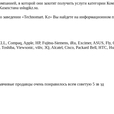
омпанией, в которой они захотят получить услуги категории Ком
захстана uslugikz.su.
заведении «Technomart. Kz» Вы найдете на информационном порт
ELL, Compaq, Apple, HP, Fujitsu-Siemens, iRu, Excimer, ASUS, Fly, G
iba, Viewsonic, viliv, 3Q, Alcatel, Cisco, Packard Bell, HTC, Huawe
вчивые продавцы очень понравилось всем советую 5 зв зд