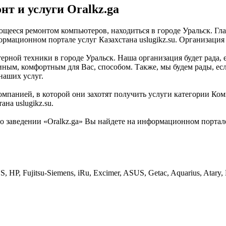
т и услуги Oralkz.ga
ющееся ремонтом компьютеров, находиться в городе Уральск. Гл
рмационном портале услуг Казахстана uslugikz.su. Организация н
рной техники в городе Уральск. Наша организация будет рада, е
иным, комфортным для Вас, способом. Также, мы будем рады, есл
наших услуг.
омпанией, в которой они захотят получить услуги категории Ком
на uslugikz.su.
заведении «Oralkz.ga» Вы найдете на информационном портале у
 HP, Fujitsu-Siemens, iRu, Excimer, ASUS, Getac, Aquarius, Atary