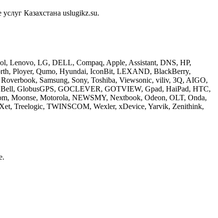
слуг Казахстана uslugikz.su.
 Ainol, Lenovo, LG, DELL, Compaq, Apple, Assistant, DNS, HP,
orth, Ployer, Qumo, Hyundai, IconBit, LEXAND, BlackBerry,
overbook, Samsung, Sony, Toshiba, Viewsonic, viliv, 3Q, AIGO,
ackard Bell, GlobusGPS, GOCLEVER, GOTVIEW, Gpad, HaiPad, HTC,
odecom, Moonse, Motorola, NEWSMY, Nextbook, Odeon, OLT, Onda,
TeXet, Treelogic, TWINSCOM, Wexler, xDevice, Yarvik, Zenithink,
е.