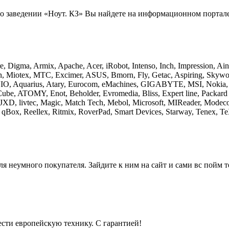
заведении «Ноут. КЗ» Вы найдете на информационном портале у
ire, Digma, Armix, Apache, Acer, iRobot, Intenso, Inch, Impression,
sen, Miotex, МТС, Excimer, ASUS, Bmorn, Fly, Getac, Aspiring, Skyw
IO, Aquarius, Atary, Eurocom, eMachines, GIGABYTE, MSI, Nokia, R
 Cube, ATOMY, Enot, Beholder, Evromedia, Bliss, Expert line, P
h, JXD, livtec, Magic, Match Tech, Mebol, Microsoft, MIReader, M
o, qBox, Reellex, Ritmix, RoverPad, Smart Devices, Starway, Tenex, 
 неумного покупателя. Зайдите к ним на сайт и сами вс пойм т
ти европейскую технику. С гарантией!