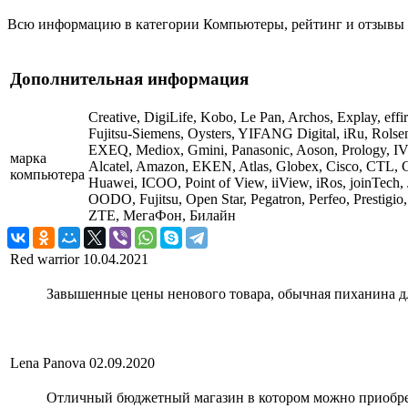
Всю информацию в категории Компьютеры, рейтинг и отзывы о 
Дополнительная информация
Creative, DigiLife, Kobo, Le Pan, Archos, Explay, eff
Fujitsu-Siemens, Oysters, YIFANG Digital, iRu, Rol
EXEQ, Mediox, Gmini, Panasonic, Aoson, Prology, IV
марка
Alcatel, Amazon, EKEN, Atlas, Globex, Cisco, CTL,
компьютера
Huawei, ICOO, Point of View, iiView, iRos, joinTec
OODO, Fujitsu, Open Star, Pegatron, Perfeo, Prestigi
ZTE, МегаФон, Билайн
Red warrior
10.04.2021
Завышенные цены ненового товара, обычная пиханина для
Lena Panova
02.09.2020
Отличный бюджетный магазин в котором можно приобрес