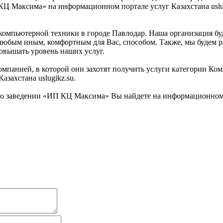
Ц Максима» на информационном портале услуг Казахстана uslugi
мпьютерной техники в городе Павлодар. Наша организация буде
ь любым иным, комфортным для Вас, способом. Также, мы будем 
овышать уровень наших услуг.
компанией, в которой они захотят получить услуги категории К
захстана uslugikz.su.
 заведении «ИП КЦ Максима» Вы найдете на информационном по